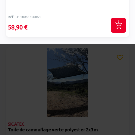
Réf : 3110068606063
58,90 €
SICATEC
Toile de camouflage verte polyester 2x3m