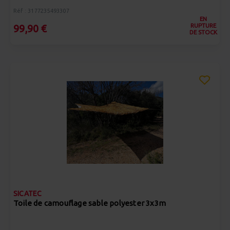
Réf : 3177235493307
EN
RUPTURE
99,90 €
DE STOCK
SICATEC
Toile de camouflage sable polyester 3x3m