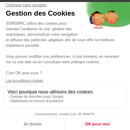
Réf : 3177235493116
EN
RUPTURE
99,90 €
DE STOCK
NORTENE
Canisse semi synthétique en osier
Panier