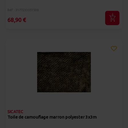
Réf : 3177233351500
68,90 €
SICATEC
Toile de camouflage marron polyester 3x3m