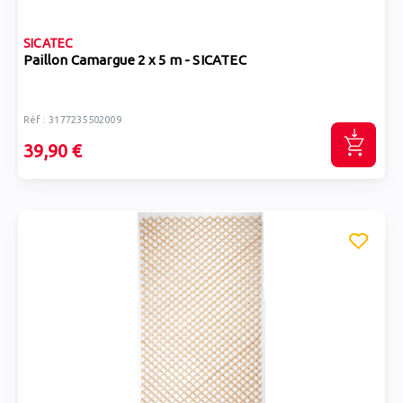
SICATEC
Paillon Camargue 2 x 5 m - SICATEC
Réf : 3177235502009
39,90 €