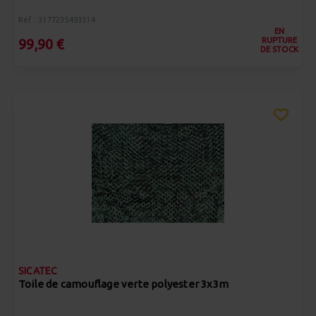
Réf : 3177235493314
EN
RUPTURE
99,90 €
DE STOCK
SICATEC
Toile de camouflage verte polyester 3x3m