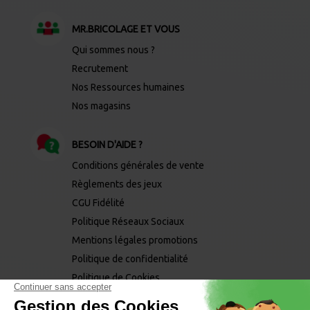
MR.BRICOLAGE ET VOUS
Qui sommes nous ?
Recrutement
Nos Ressources humaines
Nos magasins
BESOIN D'AIDE ?
Conditions générales de vente
Règlements des jeux
CGU Fidélité
Politique Réseaux Sociaux
Mentions légales promotions
Politique de confidentialité
Politique de Cookies
Mentions légales