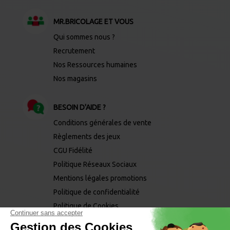
MR.BRICOLAGE ET VOUS
Qui sommes nous ?
Recrutement
Nos Ressources humaines
Nos magasins
BESOIN D'AIDE ?
Conditions générales de vente
Règlements des jeux
CGU Fidélité
Politique Réseaux Sociaux
Mentions légales promotions
Politique de confidentialité
Politique de Cookies
Mentions légales