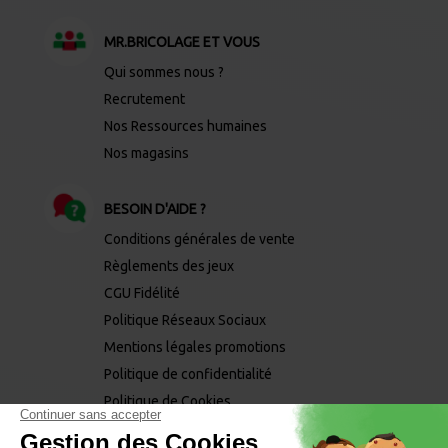
MR.BRICOLAGE ET VOUS
Qui sommes nous ?
Recrutement
Nos Ressources humaines
Nos magasins
BESOIN D'AIDE ?
Conditions générales de vente
Règlements des jeux
CGU Fidélité
Politique Réseaux Sociaux
Mentions légales promotions
Politique de confidentialité
Politique de Cookies
Mentions légales