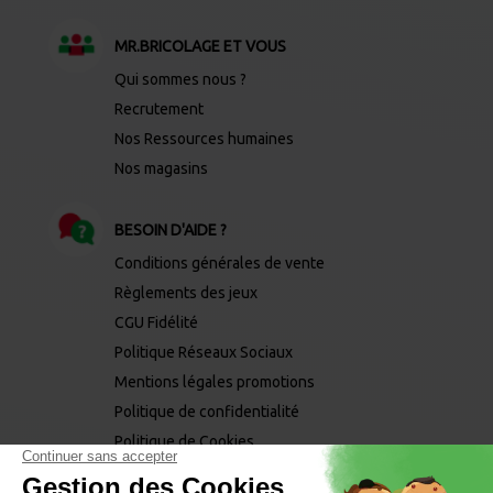
MR.BRICOLAGE ET VOUS
Qui sommes nous ?
Recrutement
Nos Ressources humaines
Nos magasins
BESOIN D'AIDE ?
Conditions générales de vente
Règlements des jeux
CGU Fidélité
Politique Réseaux Sociaux
Mentions légales promotions
Politique de confidentialité
Politique de Cookies
Mentions légales