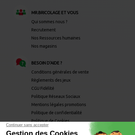
MR.BRICOLAGE ET VOUS
Qui sommes nous ?
Recrutement
Nos Ressources humaines
Nos magasins
BESOIN D'AIDE ?
Conditions générales de vente
Règlements des jeux
CGU Fidélité
Politique Réseaux Sociaux
Mentions légales promotions
Politique de confidentialité
Politique de Cookies
Mentions légales