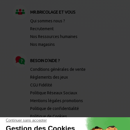
MR.BRICOLAGE ET VOUS
Qui sommes nous ?
Recrutement
Nos Ressources humaines
Nos magasins
BESOIN D'AIDE ?
Conditions générales de vente
Règlements des jeux
CGU Fidélité
Politique Réseaux Sociaux
Mentions légales promotions
Politique de confidentialité
Politique de Cookies
Mentions légales