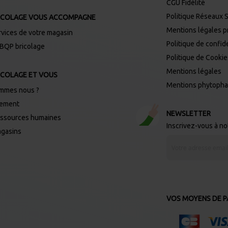
CGU Fidélité
Politique Réseaux 
ICOLAGE VOUS ACCOMPAGNE
Mentions légales 
rvices de votre magasin
Politique de confide
 BQP bricolage
Politique de Cooki
Mentions légales
ICOLAGE ET VOUS
Mentions phytoph
mmes nous ?
tement
NEWSLETTER
ssources humaines
Inscrivez-vous à n
gasins
I
n
s
c
r
i
p
t
i
VOS MOYENS DE PA
o
n
à
n