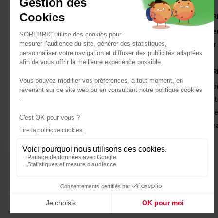
MR.BR
Les se
Panier
MR.BR
Qui so
Recru
Retrouvez nous
Nos Re
sur vos réseaux !
Nos ma