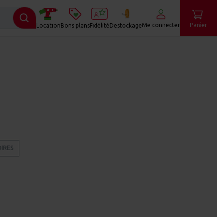
Me connecter
Panier
Location
Bons plans
Fidélité
Destockage
OIRES