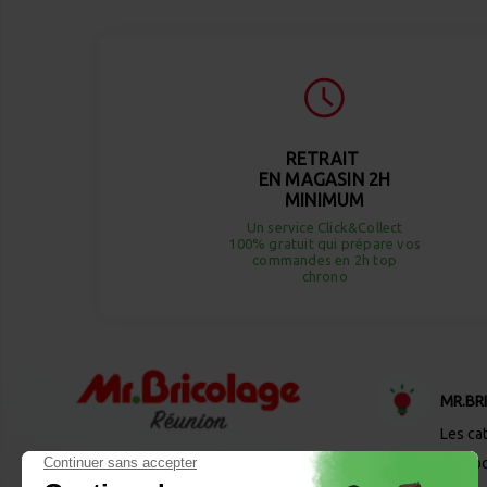
RETRAIT
EN MAGASIN 2H
MINIMUM
Un service Click&Collect
100% gratuit qui prépare vos
commandes en 2h top
chrono
MR.BR
Les ca
Desto