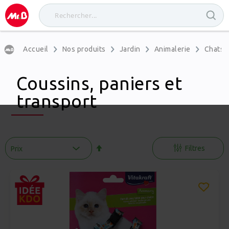
Accueil
Nos produits
Jardin
Animalerie
Chats
Coussins, paniers et
transport
Par
ordre
Filtres
décroissant