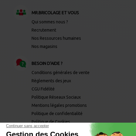
MR.BRICOLAGE ET VOUS
Qui sommes nous ?
Recrutement
Nos Ressources humaines
Nos magasins
BESOIN D'AIDE ?
Conditions générales de vente
Règlements des jeux
CGU Fidélité
Politique Réseaux Sociaux
Mentions légales promotions
Politique de confidentialité
Politique de Cookies
Mentions légales