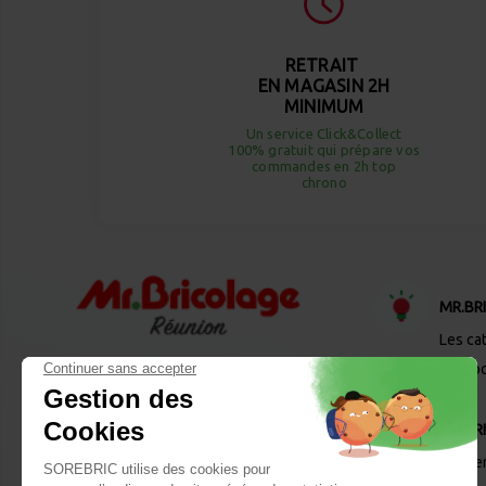
RETRAIT
EN MAGASIN 2H
MINIMUM
Un service Click&Collect
100% gratuit qui prépare vos
commandes en 2h top
chrono
MR.BR
Les ca
Desto
MR.BR
Les se