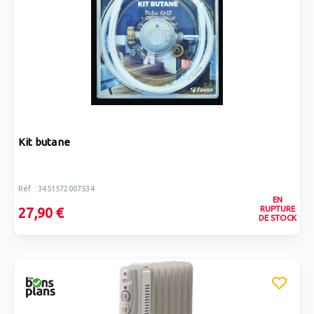
Kit butane
Réf : 3451572007534
EN
RUPTURE
27,90 €
DE STOCK