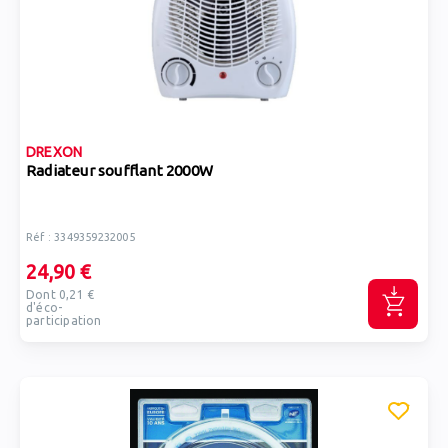
DREXON
Radiateur soufflant 2000W
Réf : 3349359232005
24,90 €
Dont 0,21 €
d'éco-
participation