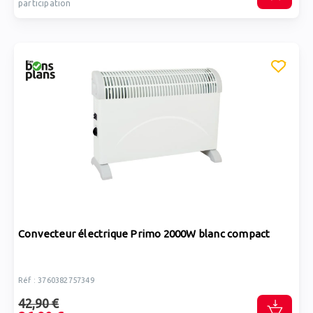
participation
Convecteur électrique Primo 2000W blanc compact
Réf : 3760382757349
42,90 €