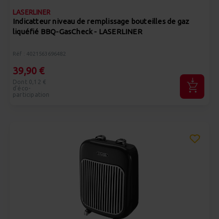
LASERLINER
Indicatteur niveau de remplissage bouteilles de gaz
liquéfié BBQ-GasCheck - LASERLINER
Réf : 4021563696482
39,90 €
Dont 0,12 €
d'éco-
participation