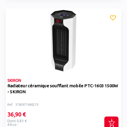
SKIRON
Radiateur céramique soufflant mobile PTC-1603 1500W
- SKIRON
Réf : 3782977400270
36,90 €
Dont 0,83 €
d'éco-