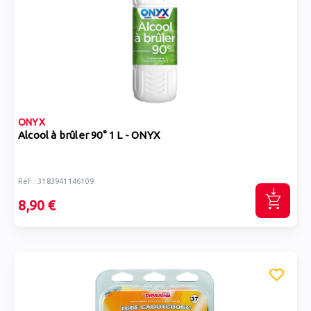
ONYX
Alcool à brûler 90° 1 L - ONYX
Réf : 3183941146109
8,90 €