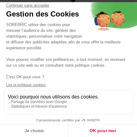
SCHOLTES
Chauffage soufflant Vintage noir salle de bain -
SCHOLTÈS
Réf : 3523930109492
39,90 €
Panier