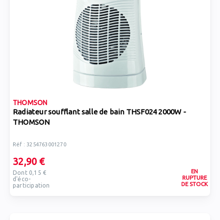
THOMSON
Radiateur soufflant salle de bain THSF024 2000W -
THOMSON
Réf : 3254763001270
32,90 €
EN
Dont 0,15 €
RUPTURE
d'éco-
DE STOCK
participation