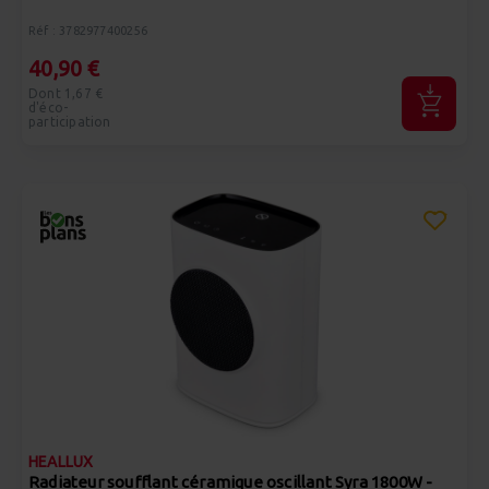
Réf : 3782977400256
40,90 €
Dont 1,67 €
d'éco-
participation
HEALLUX
Radiateur soufflant céramique oscillant Syra 1800W -