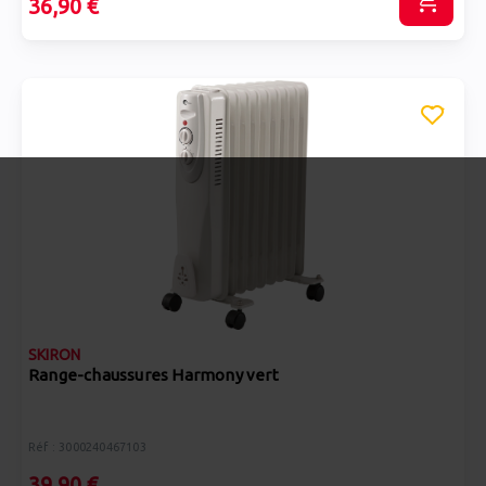
36,90 €
SKIRON
Range-chaussures Harmony vert
Réf : 3000240467103
39,90 €