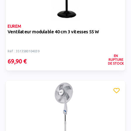
EUREM
Ventilateur modulable 40 cm 3 vitesses 55 W
Réf : 3513580104039
EN
RUPTURE
69,90 €
DE STOCK