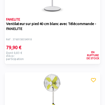
FANELITE
Ventilateur sur pied 40 cm blanc avec Télécommande -
FANELITE
Réf : 3760158354918
79,90 €
EN
Dont 0,83 €
RUPTURE
d'éco-
DE STOCK
participation