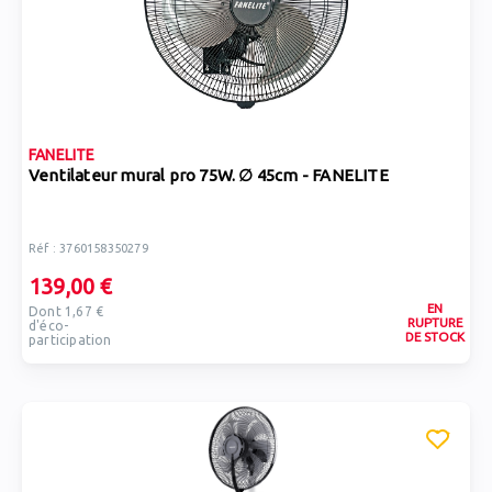
FANELITE
Ventilateur mural pro 75W. ∅ 45cm - FANELITE
Réf : 3760158350279
139,00 €
EN
Dont 1,67 €
RUPTURE
d'éco-
DE STOCK
participation