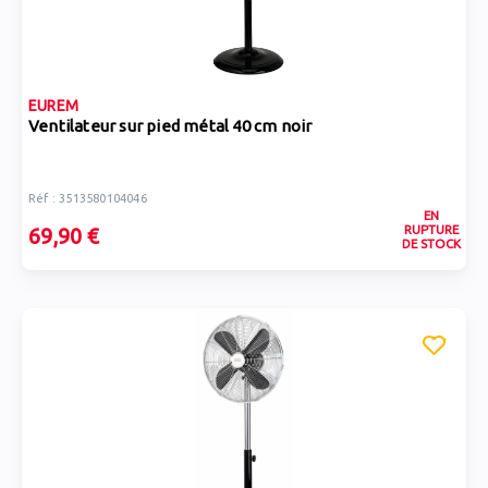
EUREM
Ventilateur sur pied métal 40 cm noir
Réf : 3513580104046
EN
RUPTURE
69,90 €
DE STOCK