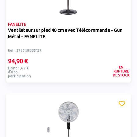
FANELITE
Ventilateur sur pied 40 cm avec Télécommande - Gun
Métal - FANELITE
Réf : 3760158355427
94,90 €
EN
Dont 1,67 €
RUPTURE
d'éco-
DE STOCK
participation