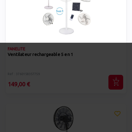
FANELITE
Ventilateur rechargeable 5 en 1
Réf : 3760158357759
149,00 €