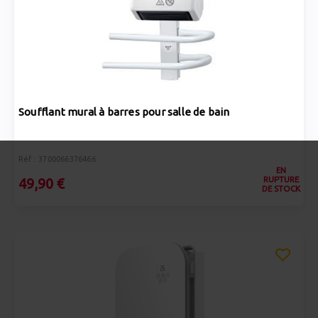
Soufflant mural à barres pour salle de bain
Réf : 3700066376466
EN
RUPTURE
49,90 €
DE STOCK