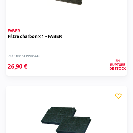
FABER
Filtre charbon x 1 - FABER
Réf : 8015139906446
EN
RUPTURE
26,90 €
DE STOCK