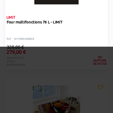
LIMIT
Four multifonctions 76 L - LIMIT
Réf : 5419980408808
329,00 €
279,00 €
EN
Dont 8,33 €
RUPTURE
d'éco-
DE STOCK
participation