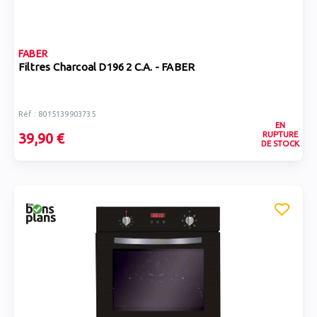
FABER
Filtres Charcoal D196 2 C.A. - FABER
Réf : 8015139903735
EN
RUPTURE
39,90 €
DE STOCK