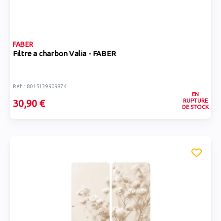
FABER
Filtre a charbon Valia - FABER
Réf : 8015139909874
EN
RUPTURE
30,90 €
DE STOCK