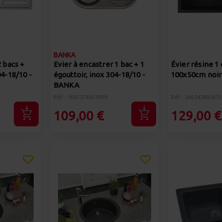
BANKA
2 bacs +
Evier à encastrer 1 bac + 1
Évier résine 1
04-18/10 -
égouttoir, inox 304-18/10 -
100x50cm noir 
BANKA
Réf : 5601574933999
Réf : 366042800633
109,00 €
129,00 €