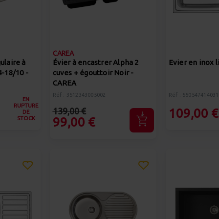
CAREA
ulaire à
Évier à encastrer Alpha 2
Evier en inox l
4-18/10 -
cuves + égouttoir Noir -
CAREA
Réf : 3512343005002
Réf : 560547414031
EN
RUPTURE
139,00 €
109,00 €
DE
STOCK
99,00 €