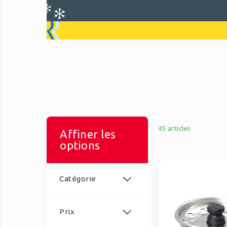
45
articles
Affiner les
options
Catégorie
article
Eviers à encastrer
25
article
Eviers à poser
20
Prix