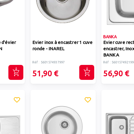
BANKA
 d'évier
Evier inox à encastrer 1 cuve
Evier cuve rec
N
ronde - INAREL
encastrer, Ino
BANKA
Réf : 5601574937997
Réf : 560157492199
51,90 €
56,90 €