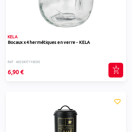
KELA
Bocaux x4 hermétiques en verre - KELA
Réf : 4025457119200
6,90 €