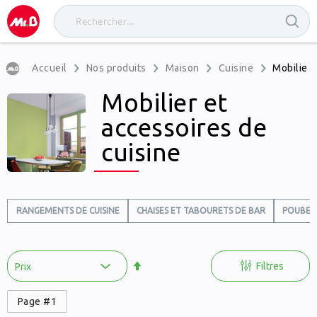
Accueil
Nos produits
Maison
Cuisine
Mobilier 
Mobilier et
accessoires de
cuisine
RANGEMENTS DE CUISINE
CHAISES ET TABOURETS DE BAR
POUBELL
Par
ordre
Filtres
décroissant
Page #1