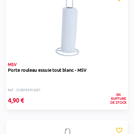
MSV
Porte rouleau essuie tout blanc - MSV
Réf : 3700703915287
EN
RUPTURE
4,90 €
DE STOCK