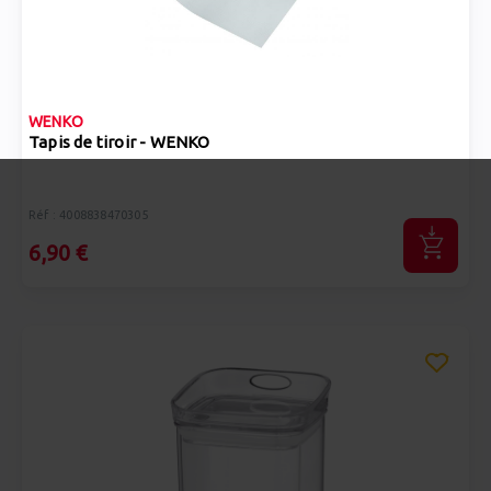
WENKO
Tapis de tiroir - WENKO
Réf : 4008838470305
6,90 €