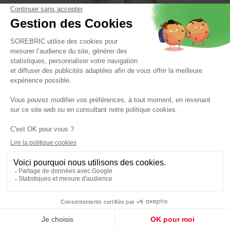
JE CHERCHE UNE IDÉE
Mémo liste des courses - JE CHERCHE UNE IDEE
Réf : 3561863333508
EN
RUPTURE
8,90 €
DE STOCK
Panier