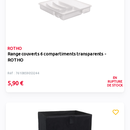
ROTHO
Range couverts 6 compartiments transparents -
ROTHO
Réf : 7610859053244
EN
RUPTURE
5,90 €
DE STOCK