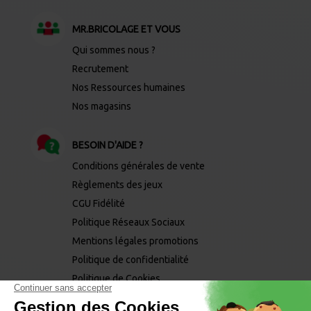
MR.BRICOLAGE ET VOUS
Qui sommes nous ?
Recrutement
Nos Ressources humaines
Nos magasins
BESOIN D'AIDE ?
Conditions générales de vente
Règlements des jeux
CGU Fidélité
Politique Réseaux Sociaux
Mentions légales promotions
Politique de confidentialité
Politique de Cookies
Mentions légales