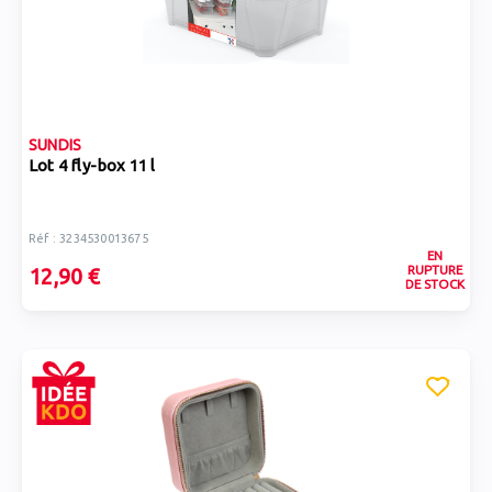
SUNDIS
Lot 4 fly-box 11 l
Réf : 3234530013675
EN
RUPTURE
12,90 €
DE STOCK