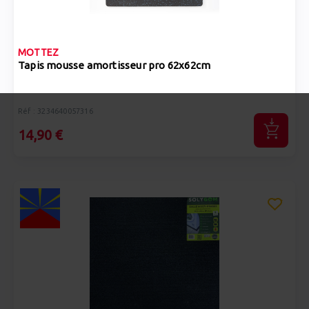
MOTTEZ
Tapis mousse amortisseur pro 62x62cm
Réf : 3234640057316
14,90 €