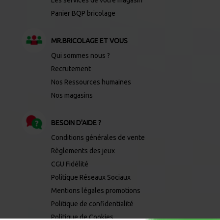
Panier BQP bricolage
MR.BRICOLAGE ET VOUS
Qui sommes nous ?
Recrutement
Nos Ressources humaines
Nos magasins
BESOIN D'AIDE ?
Conditions générales de vente
Règlements des jeux
CGU Fidélité
Politique Réseaux Sociaux
Mentions légales promotions
Politique de confidentialité
Politique de Cookies