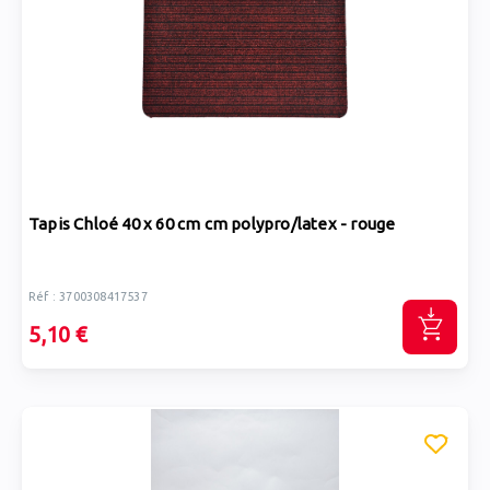
Tapis Chloé 40 x 60 cm cm polypro/latex - rouge
Réf : 3700308417537
5,10 €