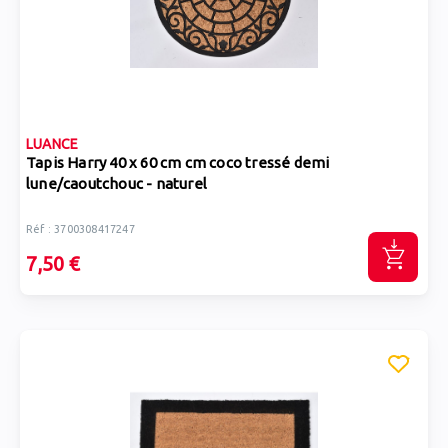
LUANCE
Tapis Harry 40 x 60 cm cm coco tressé demi
lune/caoutchouc - naturel
Réf : 3700308417247
7,50 €