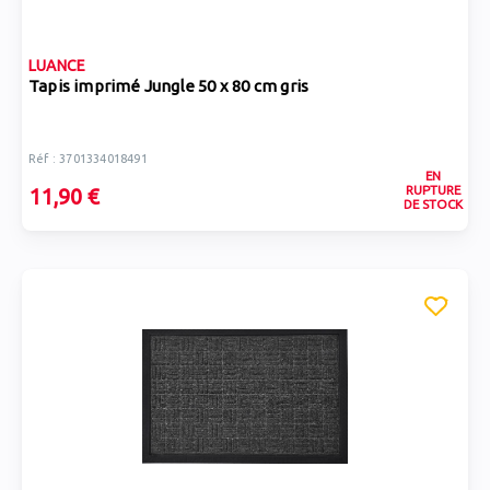
LUANCE
Tapis imprimé Jungle 50 x 80 cm gris
Réf : 3701334018491
EN
RUPTURE
11,90 €
DE STOCK