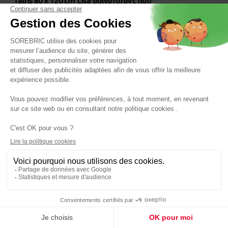
Tapis 80 x 120 cm Lisa polypro/pvc noir
Réf : 3701334001691
24,90 €
Panier
Tapis rond en june naturel - ø70