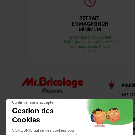
RETRAIT
EN MAGASIN 2H
MINIMUM
Un service Click&Collect
100% gratuit qui prépare vos
commandes en 2h top
chrono
MR.BR
Les ca
Desto
MR.BR
Les se