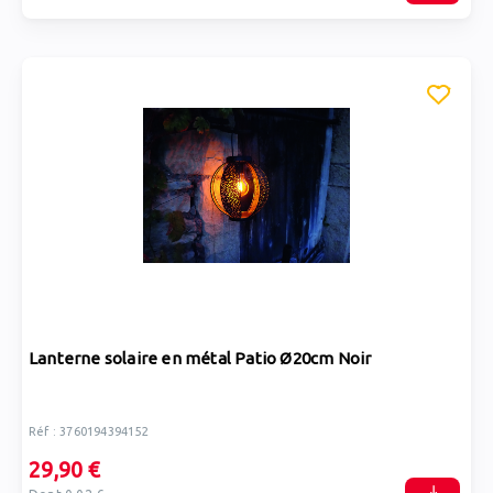
Lanterne solaire en métal Patio Ø20cm Noir
Réf : 3760194394152
29,90 €