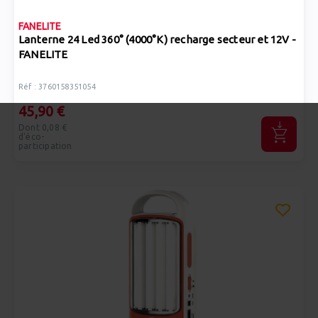
FANELITE
Lanterne 24 Led 360° (4000°K) recharge secteur et 12V -
FANELITE
Réf : 3760158351054
45,90 €
Dont 0,08 €
d'éco-
participation