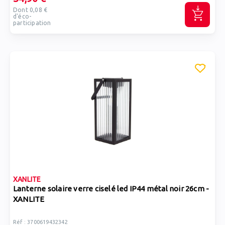
Dont 0,08 €
d'éco-
participation
XANLITE
Lanterne solaire verre ciselé led IP44 métal noir 26cm -
XANLITE
Réf : 3700619432342