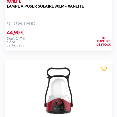
XANLITE
LAMPE A POSER SOLAIRE 80LM - XANLITE
Réf : 3700619409450
44,90 €
EN
Dont 0,17 €
RUPTURE
d'éco-
DE STOCK
participation