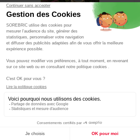
Lanterne solaire Olivie 40lm
Réf : 3760194394138
69,90 €
Dont 0,02 €
d'éco-
participation
Panier