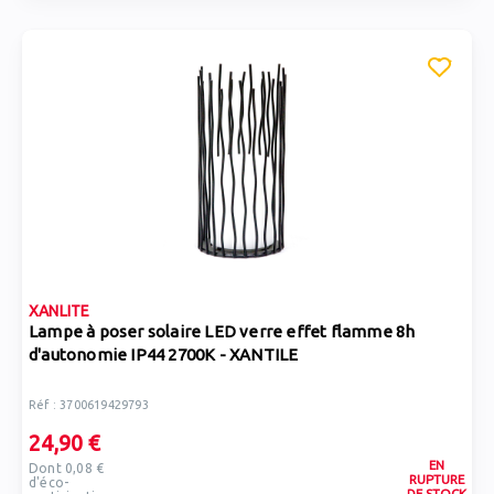
XANLITE
Lampe à poser solaire LED verre effet flamme 8h
d'autonomie IP44 2700K - XANTILE
Réf : 3700619429793
24,90 €
EN
Dont 0,08 €
RUPTURE
d'éco-
DE STOCK