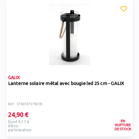
GALIX
Lanterne solaire métal avec bougie led 25 cm - GALIX
Réf : 3760107379238
24,90 €
EN
Dont 0,17 €
RUPTURE
d'éco-
DE STOCK
participation