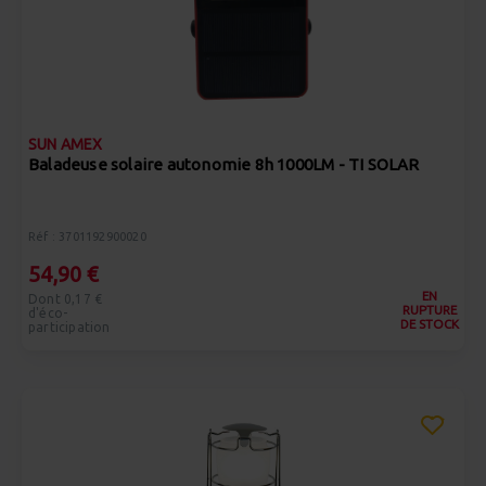
SUN AMEX
Baladeuse solaire autonomie 8h 1000LM - TI SOLAR
Réf : 3701192900020
54,90 €
EN
Dont 0,17 €
RUPTURE
d'éco-
DE STOCK
participation