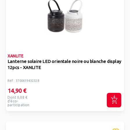
XANLITE
Lanterne solaire LED orientale noire ou blanche display
12pcs - XANLITE
Réf : 3700619432328
14,90 €
Dont 0,08 €
d'éco-
participation