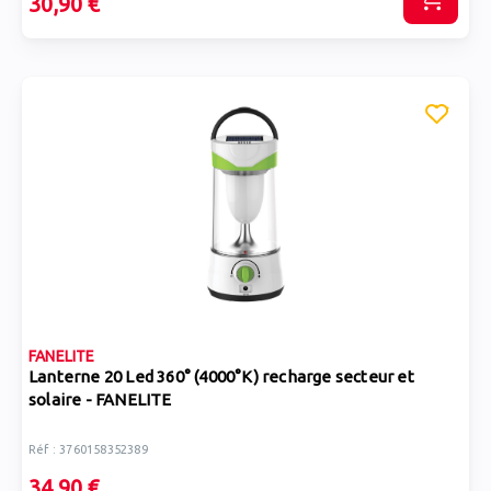
30,90 €
FANELITE
Lanterne 20 Led 360° (4000°K) recharge secteur et
solaire - FANELITE
Réf : 3760158352389
34,90 €