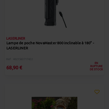
LASERLINER
Lampe de poche NovaMaster 800 inclinable à 180° -
LASERLINER
Réf : 4021563717422
EN
RUPTURE
68,90 €
DE STOCK