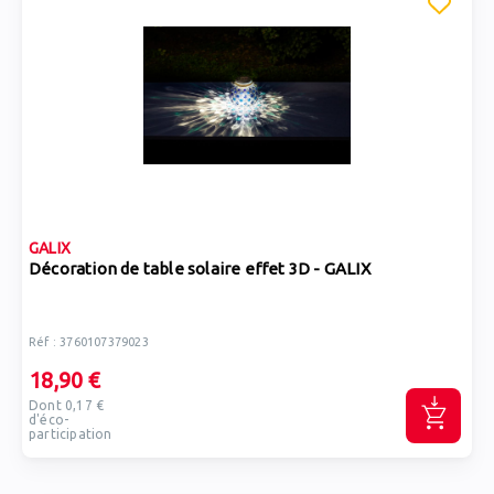
GALIX
Décoration de table solaire effet 3D - GALIX
Réf : 3760107379023
18,90 €
Dont 0,17 €
d'éco-
participation