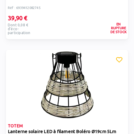
Réf : 6939412082745
39,90 €
EN
Dont 0,08 €
RUPTURE
d'éco-
DE STOCK
participation
TOTEM
Lanterne solaire LED à filament Boléro Ø19cm 5Lm