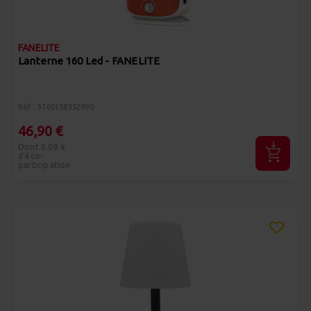
FANELITE
Lanterne 160 Led - FANELITE
Réf : 3760158352990
46,90 €
Dont 0,08 €
d'éco-
participation