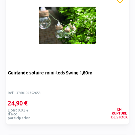
Guirlande solaire mini-leds Swing 1,80m
Réf : 3760194392653
24,90 €
EN
Dont 0,02 €
RUPTURE
d'éco-
DE STOCK
participation