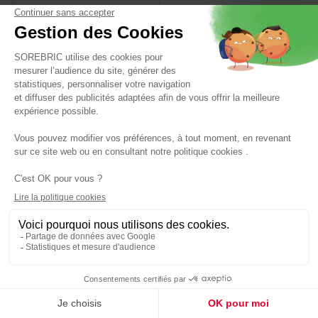
ATMOSPHERA
Suspension Orane raphia Ø78xH80cm naturel -
ATMOSPHERA
Réf : 3560232994128
49,90 €
Panier