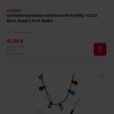
LUMISKY
Guirlande lumineuse extérieure Party Milky 10 LED
blanc chaud 5,7m 8 modes
Réf : 3760093548946
43,90 €
Dont 0,17 €
d'éco-
participation