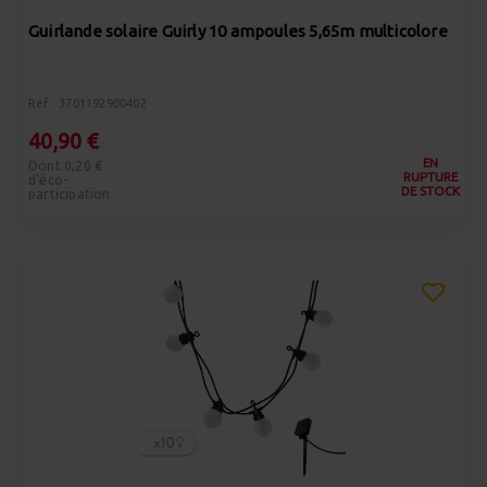
Guirlande solaire Guirly 10 ampoules 5,65m multicolore
Réf : 3701192900402
40,90 €
EN
Dont 0,20 €
RUPTURE
d'éco-
DE STOCK
participation