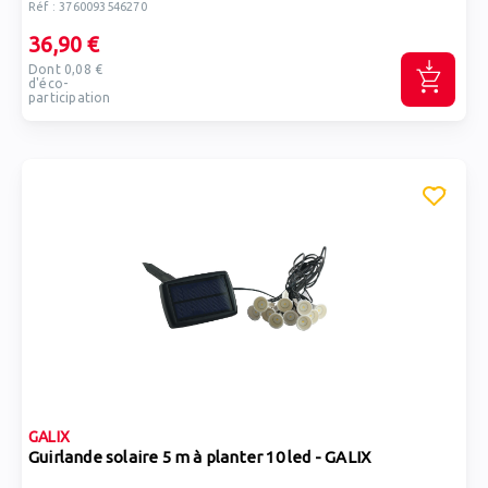
Réf : 3760093546270
36,90 €
Dont 0,08 €
d'éco-
participation
GALIX
Guirlande solaire 5 m à planter 10 led - GALIX