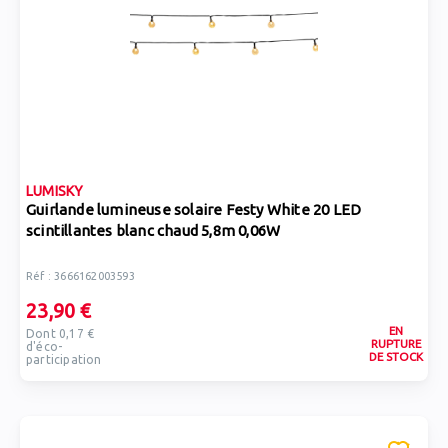
LUMISKY
Guirlande lumineuse solaire Festy White 20 LED
scintillantes blanc chaud 5,8m 0,06W
Réf : 3666162003593
23,90 €
EN
Dont 0,17 €
RUPTURE
d'éco-
DE STOCK
participation