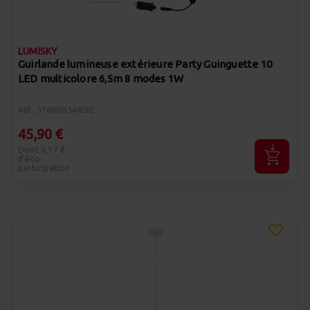
LUMISKY
Guirlande lumineuse extérieure Party Guinguette 10
LED multicolore 6,5m 8 modes 1W
Réf : 3760093540292
45,90 €
Dont 0,17 €
d'éco-
participation