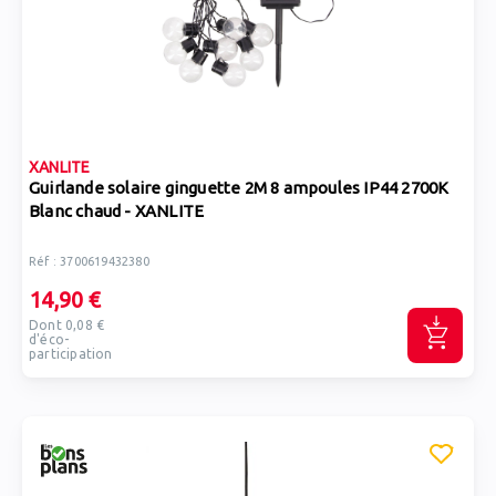
XANLITE
Guirlande solaire ginguette 2M 8 ampoules IP44 2700K
Blanc chaud - XANLITE
Réf : 3700619432380
14,90 €
Dont 0,08 €
d'éco-
participation