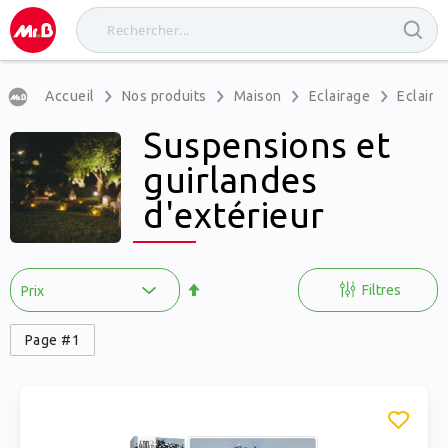
Accueil
Nos produits
Maison
Eclairage
Eclaira
Suspensions et
guirlandes
d'extérieur
Par
ordre
Filtres
décroissant
Page #1