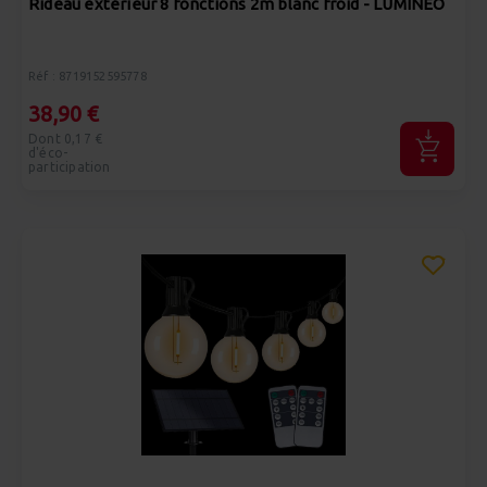
Rideau extérieur 8 fonctions 2m blanc froid - LUMINEO
Réf : 8719152595778
38,90 €
Dont 0,17 €
d'éco-
participation