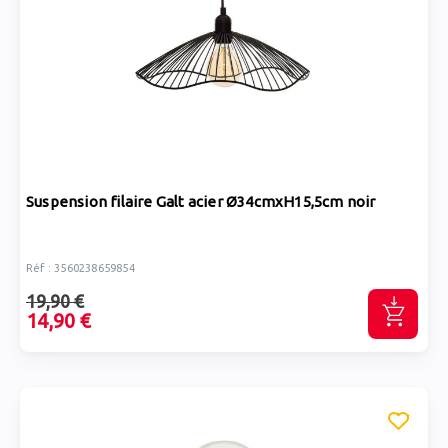
Suspension filaire Galt acier Ø34cmxH15,5cm noir
Réf : 3560238659854
19,90 €
14,90 €