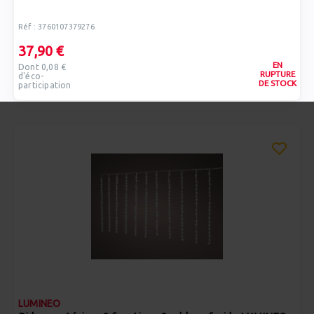
Réf : 3760107379276
37,90 €
EN
Dont 0,08 €
RUPTURE
d'éco-
DE STOCK
participation
LUMINEO