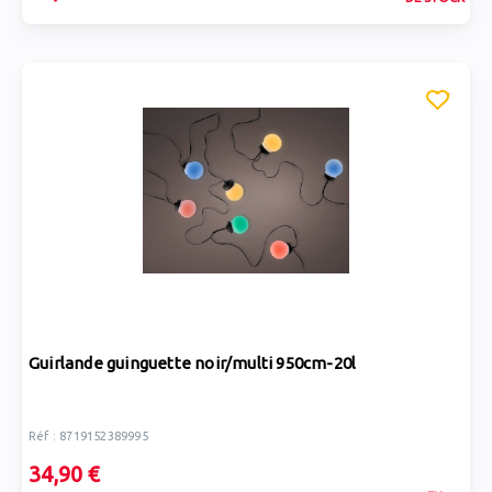
Guirlande guinguette noir/multi 950cm-20l
Réf : 8719152389995
34,90 €