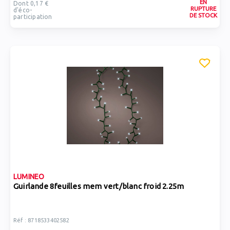
EN
Dont 0,17 €
RUPTURE
d'éco-
DE STOCK
participation
LUMINEO
Guirlande 8feuilles mem vert/blanc froid 2.25m
Réf : 8718533402582