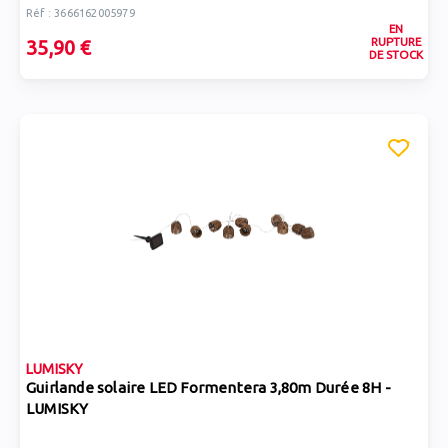
Réf : 3666162005979
EN
RUPTURE
35,90 €
DE STOCK
LUMISKY
Guirlande solaire LED Formentera 3,80m Durée 8H -
LUMISKY