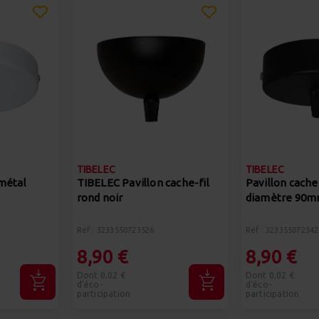
TIBELEC
TIBELEC
métal
TIBELEC Pavillon cache-fil
Pavillon cache-
rond noir
diamètre 90m
Réf : 3233550723526
Réf : 323355072342
8,90 €
8,90 €
Dont 0,02 €
Dont 0,02 €
d'éco-
d'éco-
participation
participation