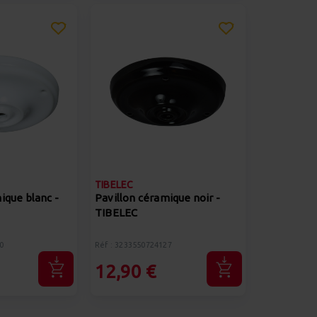
TIBELEC
ique blanc -
Pavillon céramique noir -
TIBELEC
0
Réf : 3233550724127
12,90 €