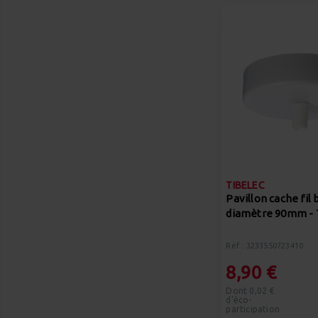
TIBELEC
Pavillon cache fil 
diamètre 90mm -
Réf : 3233550723410
8,90 €
Dont 0,02 €
d'éco-
participation