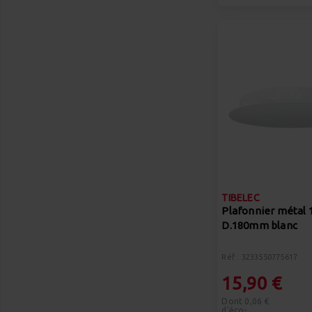
TIBELEC
Plafonnier métal 
D.180mm blanc
Réf : 3233550775617
15,90 €
Dont 0,06 €
d'éco-