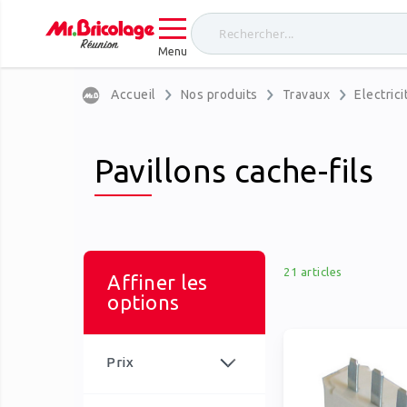
Menu
Accueil
Nos produits
Travaux
Electrici
Pavillons cache-fils
21
articles
Affiner les
options
Prix
article
0,00 €
-
9,99 €
17