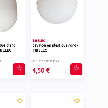
TIBELEC
ique blanc
pavillon en plastique rond -
TIBELEC
TIBELEC
3
Réf : 3233550721935
4,50 €