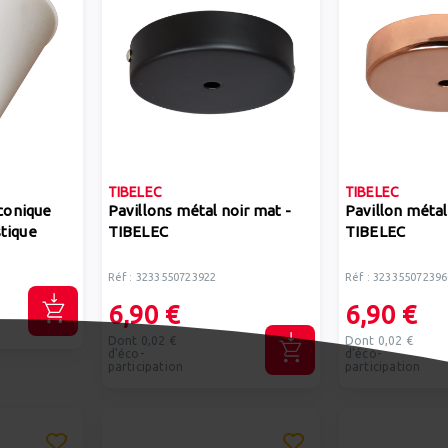
TIBELEC
TIBELEC
 conique
Pavillons métal noir mat -
Pavillon métal
tique
TIBELEC
TIBELEC
Réf : 3233550723922
Réf : 323355072396
6,90 €
6,90 €
Dont 0,02 €
Dont 0,02 €
d'éco-
d'éco-
participation
participation