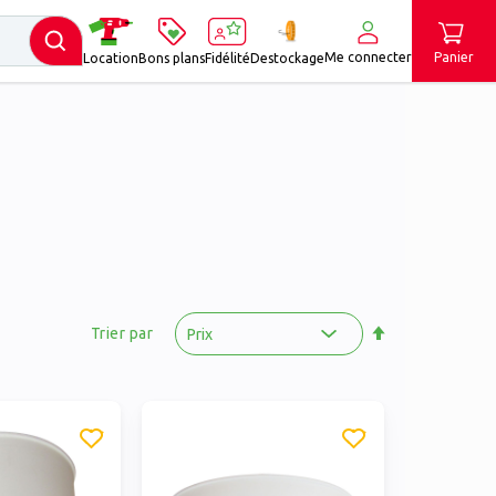
Me connecter
Panier
Location
Bons plans
Fidélité
Destockage
Par
ordre
Trier par
décroissant