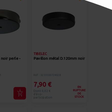
TIBELEC
noir perle -
Pavillon métal D.120mm noir
1
Réf : 3233550724028
7,90 €
EN
RUPTURE
Dont 0,02 €
DE
d'éco-
STOCK
participation