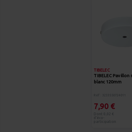
TIBELEC
TIBELEC Pavillon 
blanc 120mm
Réf : 3233550724011
7,90 €
Dont 0,02 €
d'éco-
participation