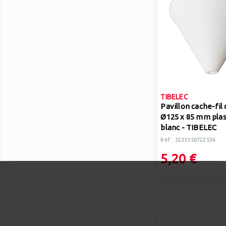
TIBELEC
Pavillon cache-fil
Ø125 x 85 mm plas
blanc - TIBELEC
Réf : 3233550722536
5,20 €