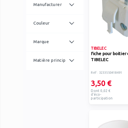
article
10,00 €
et plus
4
Manufacturer
article
TIBELEC
21
Couleur
article
Blanc
1
Marque
TIBELEC
article
TIBELEC
21
fiche pour boitier 
TIBELEC
Matière princip
article
Céramique
3
Réf : 3233550418491
article
Métal
13
ale
article
3,50 €
Plastique
4
Dont 0,02 €
d'éco-
participation