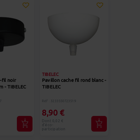
TIBELEC
fil noir
Pavillon cache fil rond blanc -
m - TIBELEC
TIBELEC
7
Réf : 3233550723519
8,90 €
Dont 0,02 €
d'éco-
participation