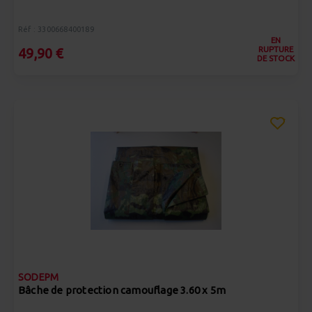
Réf : 3300668400189
EN
RUPTURE
49,90 €
DE STOCK
SODEPM
Bâche de protection camouflage 3.60 x 5m