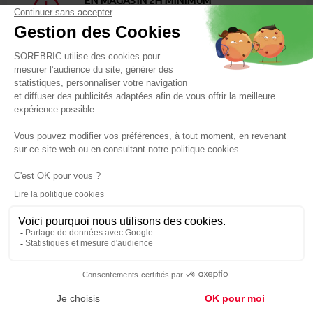
EN MAGASIN 2H MINIMUM
Un service Click&Collect 100% gratuit qui
prépare vos commandes en 2h top chrono
PAIEMENTS 100%
SÉCURISÉS
Paiement par carte bleue sans frais et
sécurisé par contrôle anti-fraude et certificats
SERVICE CLIENT
À VOTRE ÉCOUTE
N’hésitez pas à nous contacter pour toute
demande
Panier