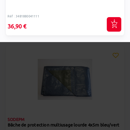
Réf : 3481880041111
36,90 €
SODEPM
Bâche de protection multiusage lourde 4x5m bleu/vert