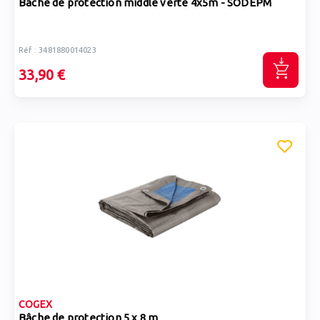
Bâche de protection middle verte 4x5m - SODEPM
Réf : 3481880014023
33,90 €
COGEX
Bâche de protection 5 x 8 m