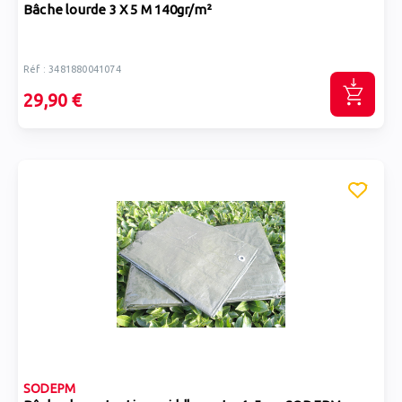
Bâche lourde 3 X 5 M 140gr/m²
Réf : 3481880041074
29,90 €
SODEPM