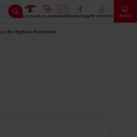
Me connecter
Panier
Location
Bons plans
Fidélité
Destockage
urs de végétaux thermiques