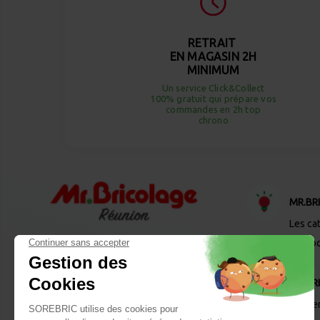
RETRAIT
EN MAGASIN 2H
MINIMUM
Un service Click&Collect
100% gratuit qui prépare vos
commandes en 2h top
chrono
MR.BR
Les ca
Desto
MR.BR
Les se