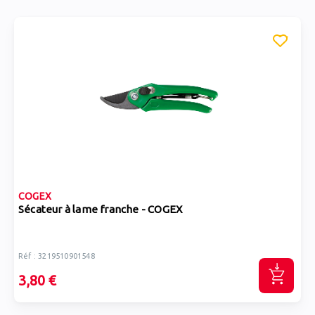
COGEX
Sécateur à lame franche - COGEX
Réf : 3219510901548
3,80 €