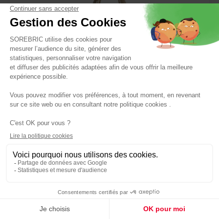
GARDENA
Cisaille à Haies Naturecut Lame 23cm - GARDENA
Réf : 4078500049078
39,90 €
Panier