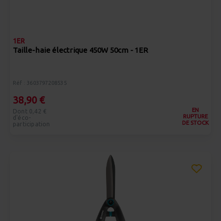
1ER
Taille-haie électrique 450W 50cm - 1ER
Réf : 3603797208535
38,90 €
EN
Dont 0,42 €
RUPTURE
d'éco-
DE STOCK
participation