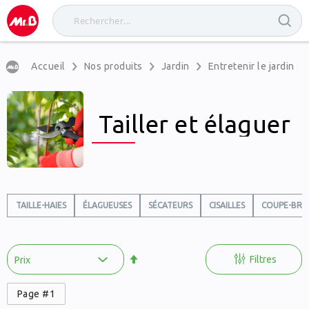
Accueil
Nos produits
Jardin
Entretenir le jardin
Tailler et élaguer
TAILLE-HAIES
ÉLAGUEUSES
SÉCATEURS
CISAILLES
COUPE-BRA
Par
ordre
Filtres
décroissant
Page #1