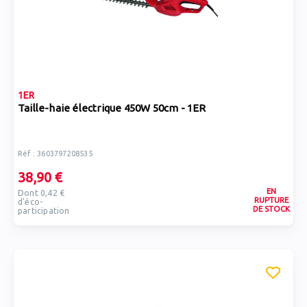
1ER
Taille-haie électrique 450W 50cm - 1ER
Réf : 3603797208535
38,90 €
EN
Dont 0,42 €
RUPTURE
d'éco-
DE STOCK
participation