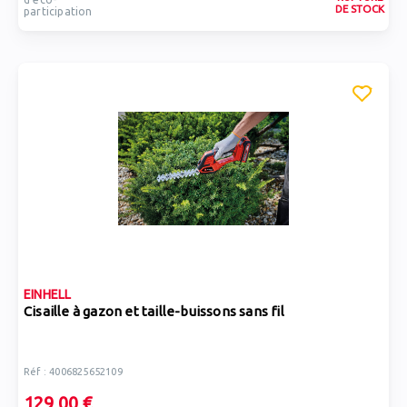
DE STOCK
participation
EINHELL
Cisaille à gazon et taille-buissons sans fil
Réf : 4006825652109
129,00 €