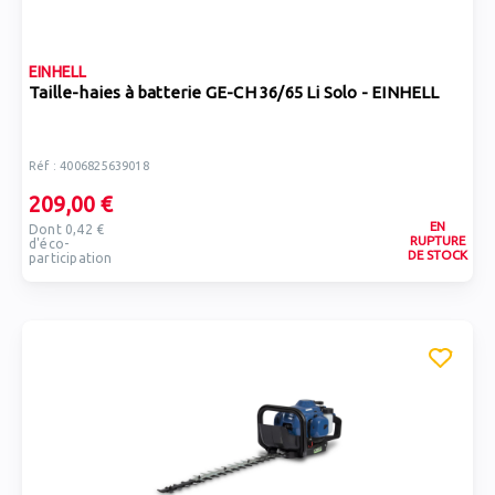
EINHELL
Taille-haies à batterie GE-CH 36/65 Li Solo - EINHELL
Réf : 4006825639018
209,00 €
EN
Dont 0,42 €
RUPTURE
d'éco-
DE STOCK
participation