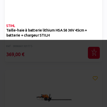
STIHL
Taille-haie à batterie lithium HSA 56 36V 45cm +
batterie + chargeur STILH
Réf : 0886661301775
369,00 €