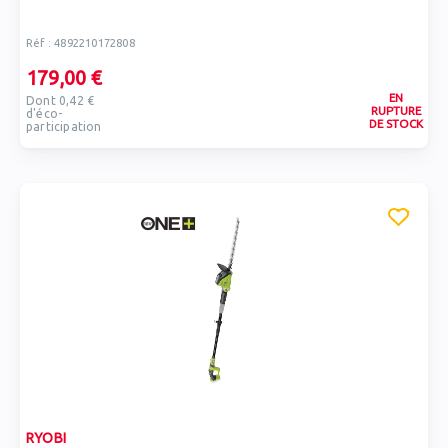
Réf : 4892210172808
179,00 €
EN
Dont 0,42 €
RUPTURE
d'éco-
DE STOCK
participation
RYOBI