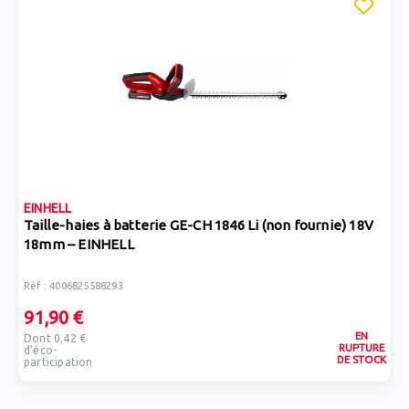
EINHELL
Taille-haies à batterie GE-CH 1846 Li (non fournie) 18V
18mm – EINHELL
Réf : 4006825588293
91,90 €
EN
Dont 0,42 €
RUPTURE
d'éco-
DE STOCK
participation