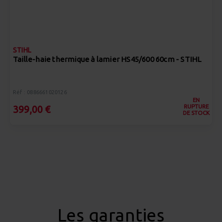
STIHL
Taille-haie thermique à lamier HS45/600 60cm - STIHL
Réf : 0886661020126
EN
RUPTURE
399,00 €
DE STOCK
Les garanties