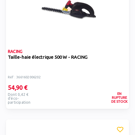
RACING
Taille-haie électrique 500 W - RACING
Réf : 3661602006202
54,90 €
EN
Dont 0,42 €
RUPTURE
d'éco-
DE STOCK
participation