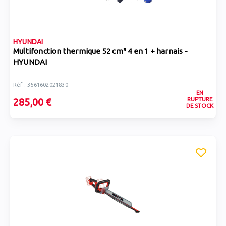
HYUNDAI
Multifonction thermique 52 cm³ 4 en 1 + harnais -
HYUNDAI
Réf : 3661602021830
EN
RUPTURE
285,00 €
DE STOCK