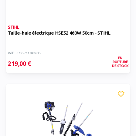
STIHL
Taille-haie électrique HSE52 460W 50cm - STIHL
Réf : 0795711842635
EN
RUPTURE
219,00 €
DE STOCK