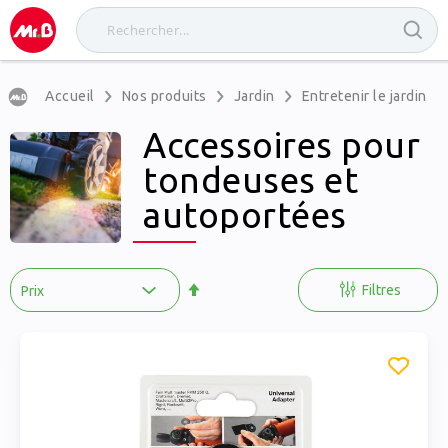
Accueil
Nos produits
Jardin
Entretenir le jardin
Accessoires pour
tondeuses et
autoportées
Par
ordre
Filtres
décroissant