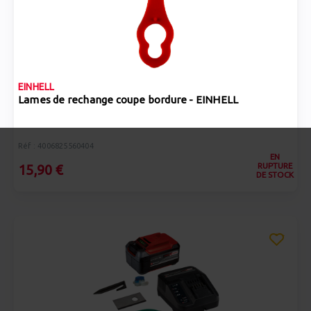
EINHELL
Lames de rechange coupe bordure - EINHELL
Réf : 4006825560404
EN
RUPTURE
15,90 €
DE STOCK