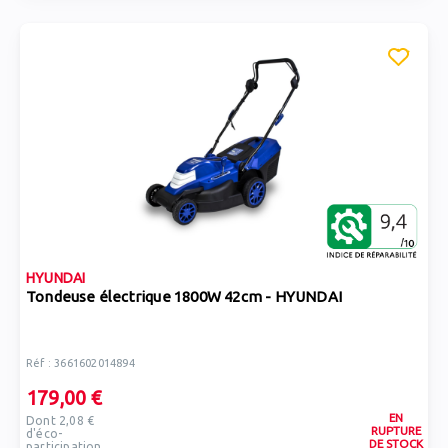
HYUNDAI
Tondeuse électrique 1800W 42cm - HYUNDAI
Réf : 3661602014894
179,00 €
EN
Dont 2,08 €
RUPTURE
d'éco-
DE STOCK
participation