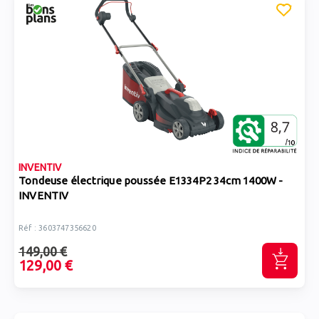
INVENTIV
Tondeuse électrique poussée E1334P2 34cm 1400W -
INVENTIV
Réf : 3603747356620
149,00 €
129,00 €