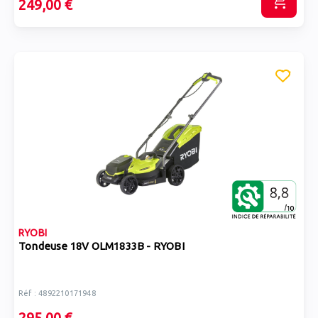
249,00 €
RYOBI
Tondeuse 18V OLM1833B - RYOBI
Réf : 4892210171948
295,00 €