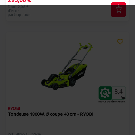
Dont 2,08 €
d'éco-
participation
RYOBI
Tondeuse 1800W, Ø coupe 40 cm - RYOBI
Réf : 4892210822604