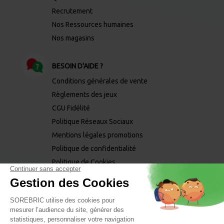
Recrutement
Nos Ressources humaines
Nos magasins
BESOIN D'AIDE ?
Conditions générales de vente
Règlements des jeux
CGU Fidélité
Politique Réseaux Sociaux
Mentions légales promotions
Politique de confidentialité
Politique de Cookies
Mentions légales
Mentions phytopharmaceutiques
NEWSLETTER