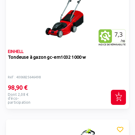
EINHELL
Tondeuse à gazon gc-em1032 1000 w
Réf : 4006825646498
98,90 €
Dont 2,08 €
d'éco-
participation