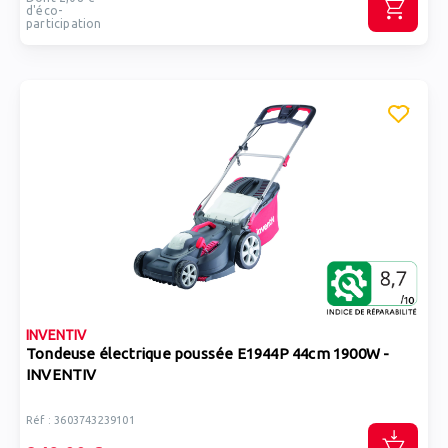
d'éco-
participation
INVENTIV
Tondeuse électrique poussée E1944P 44cm 1900W -
INVENTIV
Réf : 3603743239101