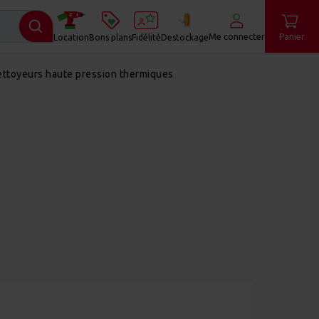
Me connecter
Panier
Location
Bons plans
Fidélité
Destockage
ttoyeurs haute pression thermiques