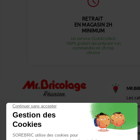
RETRAIT
EN MAGASIN 2H
MINIMUM
Un service Click&Collect
100% gratuit qui prépare vos
commandes en 2h top
chrono
MR.BR
Les ca
Desto
MR.BR
Les se