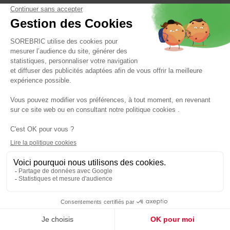
Réf : 0651637892515
229,00 €
Fenêtre coulissante en aluminium HQ 100x97 cm noire -
ALUSINAN
Panier