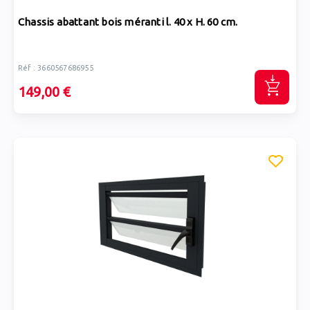
Chassis abattant bois méranti l. 40 x H. 60 cm.
Réf : 3660567686955
149,00 €