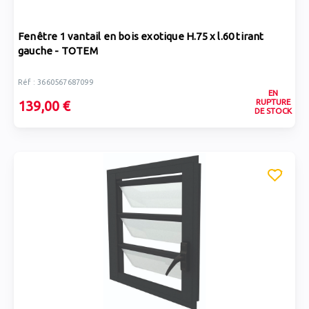
Fenêtre 1 vantail en bois exotique H.75 x l.60 tirant
gauche - TOTEM
Réf : 3660567687099
EN
RUPTURE
139,00 €
DE STOCK