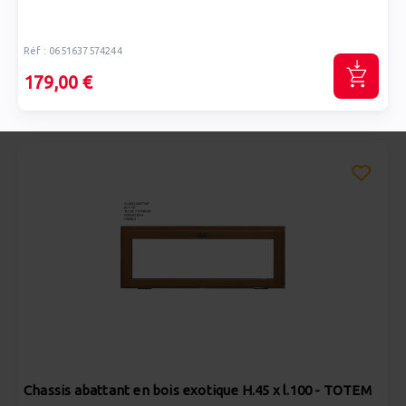
Réf : 0651637574244
179,00 €
Chassis abattant en bois exotique H.45 x l.100 - TOTEM