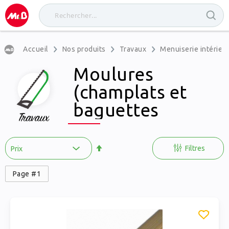
Accueil
Nos produits
Travaux
Menuiserie intérieu
Moulures
(champlats et
baguettes
d'angle)
Par
ordre
Filtres
décroissant
Page #1