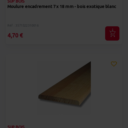
SUP BOIS
Moulure encadrement 7 x 18 mm - bois exotique blanc
Réf : 3571522310016
4,70 €
SUP BOIS