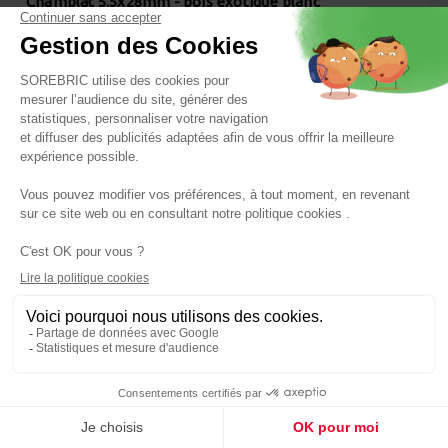
Champlat 5.5x28mm - bois exotique blanc
Réf : 3571522102130
4,80 €
SUP BOIS
Panier
Champlat 2 arrondis 5.3x38mm sapin