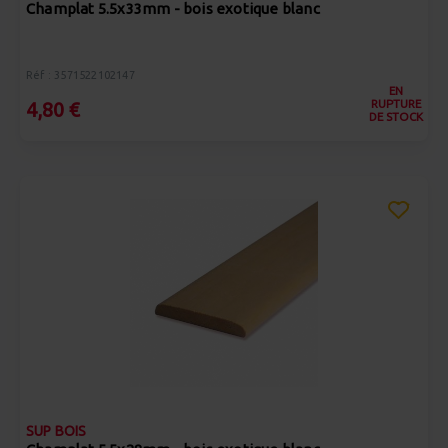
Champlat 5.5x33mm - bois exotique blanc
Réf : 3571522102147
EN
RUPTURE
4,80 €
DE STOCK
SUP BOIS