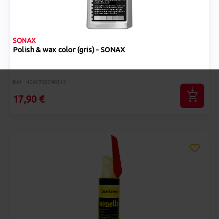
SONAX
Polish & wax color (gris) - SONAX
Réf : 4064700296343
17,90 €