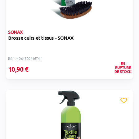
SONAX
Brosse cuirs et tissus - SONAX
Réf : 4064700416741
EN
RUPTURE
10,90 €
DE STOCK