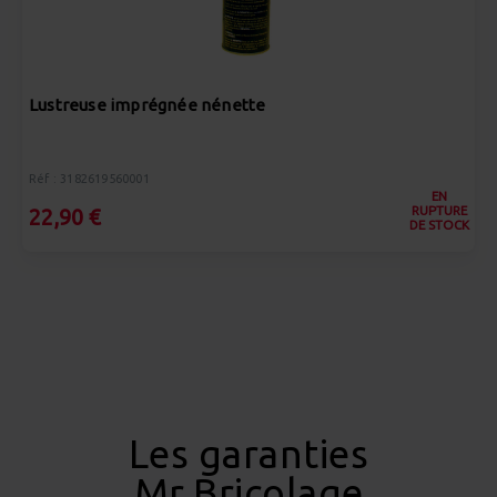
Lustreuse imprégnée nénette
Réf : 3182619560001
EN
RUPTURE
22,90 €
DE STOCK
Les garanties
Mr.Bricolage