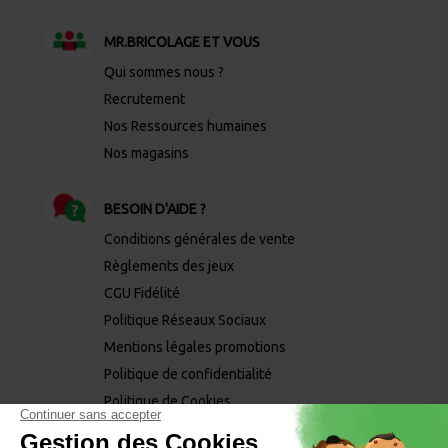
MR.BRICOLAGE ET VOUS
Qui sommes nous ?
Recrutement
Nos Ressources humaines
Nos magasins
BESOIN D'AIDE ?
Conditions générales de vente
Règlements des jeux
CGU Fidélité
Politique Réseaux Sociaux
Mentions légales promotions
Politique de confidentialité
Politique de Cookies
Mentions légales