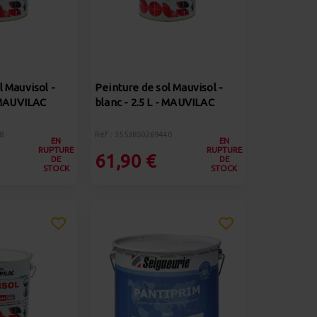
l Mauvisol -
Peinture de sol Mauvisol -
- MAUVILAC
blanc - 2.5 L - MAUVILAC
8
Réf : 3553850269440
EN
EN
RUPTURE
RUPTURE
61,90 €
DE
DE
STOCK
STOCK