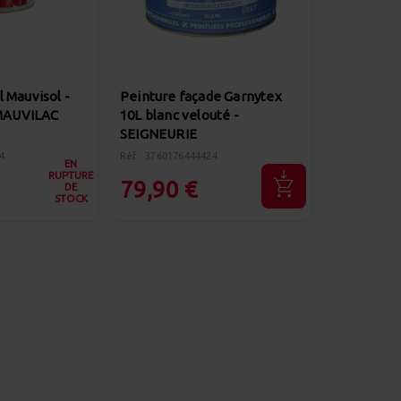
l Mauvisol -
Peinture façade Garnytex
- MAUVILAC
10L blanc velouté -
SEIGNEURIE
4
Réf : 3760176444424
EN
RUPTURE
79,90 €
DE
STOCK