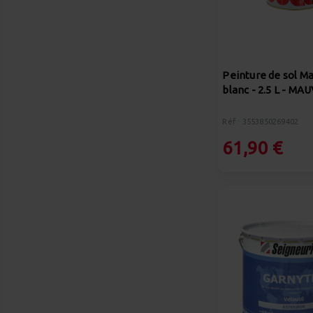
Peinture de sol Ma
blanc - 2.5 L - MA
Réf : 3553850269402
61,90 €