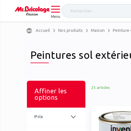
Menu
Accueil
Nos produits
Maison
Peinture 
Peintures sol extérie
25
articles
Affiner les
options
Prix
article
0,00 €
-
99,99 €
24