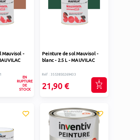
l Mauvisol -
Peinture de sol Mauvisol -
- MAUVILAC
blanc - 2.5 L - MAUVILAC
1
Réf : 3553850269433
EN
RUPTURE
21,90 €
DE
STOCK