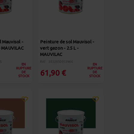
l Mauvisol -
Peinture de sol Mauvisol -
 - MAUVILAC
vert gazon - 2.5 L -
MAUVILAC
5
Réf : 3553850013944
EN
EN
RUPTURE
RUPTURE
61,90 €
DE
DE
STOCK
STOCK