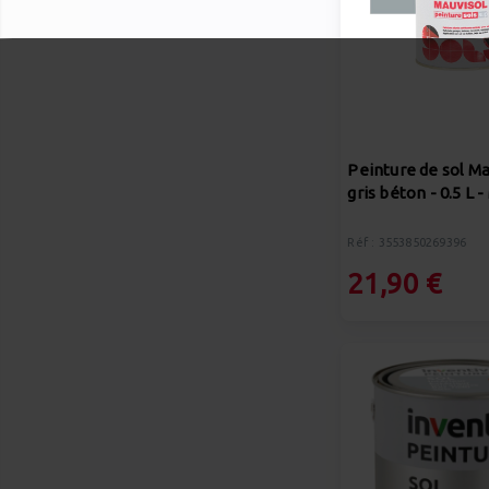
Peinture de sol Ma
gris béton - 0.5 L
Réf : 3553850269396
21,90 €