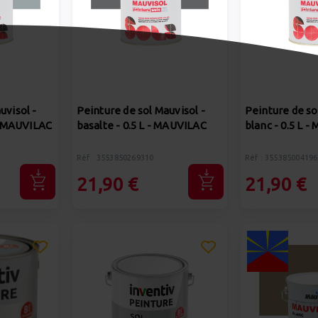
uvisol -
Peinture de sol Mauvisol -
Peinture de so
 - MAUVILAC
basalte - 0.5 L - MAUVILAC
blanc - 0.5 L 
Réf : 3553850269310
Réf : 355385004196
21,90 €
21,90 €