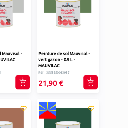
l Mauvisol -
Peinture de sol Mauvisol -
MAUVILAC
vert gazon - 0.5 L -
MAUVILAC
1
Réf : 3553850013937
21,90 €