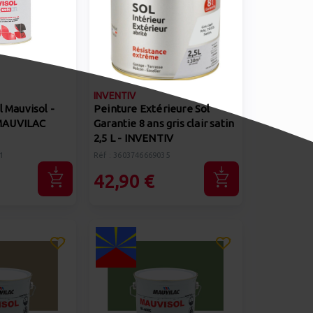
INVENTIV
l Mauvisol -
Peinture Extérieure Sol
- MAUVILAC
Garantie 8 ans gris clair satin
2,5 L - INVENTIV
1
Réf : 3603746669035
42,90 €