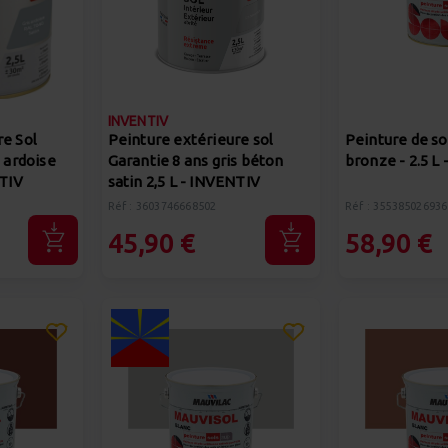
INVENTIV
re Sol
Peinture extérieure sol
Peinture de so
s ardoise
Garantie 8 ans gris béton
bronze - 2.5 L
NTIV
satin 2,5 L - INVENTIV
Réf : 3603746668502
Réf : 355385026936
45,90 €
58,90 €