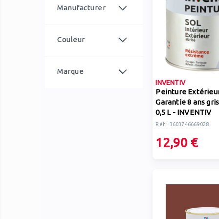
article
100,00 €
et plus
1
Manufacturer
article
INVENTIV
4
Couleur
article
Gris
4
Marque
INVENTIV
article
INVENTIV
4
Peinture Extérieu
Garantie 8 ans gris
0,5 L - INVENTIV
Réf : 3603746669028
12,90 €