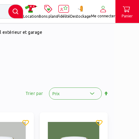
Me connecter
Panier
Location
Bons plans
Fidélité
Destockage
l extérieur et garage
Par
ordre
Trier par
décroissant