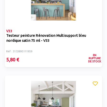
V33
Testeur peinture Rénovation Multisupport bleu
nordique satin 75 ml - V33
Réf : 3153895111959
EN
RUPTURE
5,80 €
DE STOCK