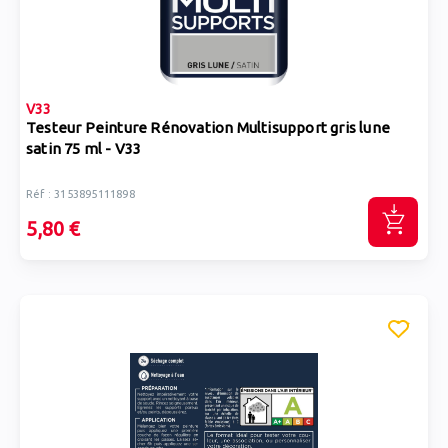
V33
Testeur Peinture Rénovation Multisupport gris lune
satin 75 ml - V33
Réf : 3153895111898
5,80 €