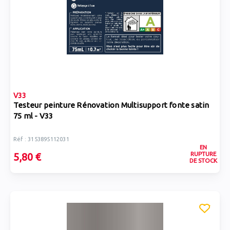
V33
Testeur peinture Rénovation Multisupport fonte satin
75 ml - V33
Réf : 3153895112031
EN
RUPTURE
5,80 €
DE STOCK