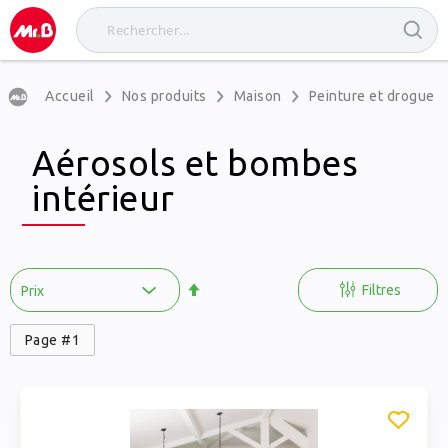
Accueil
Nos produits
Maison
Peinture et drogueri
Aérosols et bombes
intérieur
Par
ordre
Filtres
décroissant
Page #1