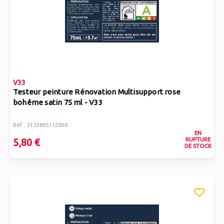
V33
Testeur peinture Rénovation Multisupport rose
bohême satin 75 ml - V33
Réf : 3153895112000
EN
RUPTURE
5,80 €
DE STOCK