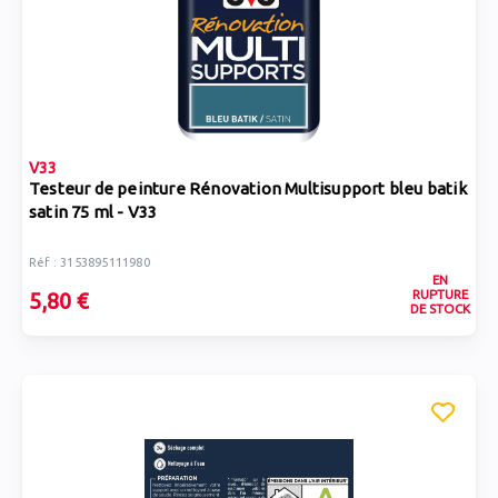
V33
Testeur de peinture Rénovation Multisupport bleu batik
satin 75 ml - V33
Réf : 3153895111980
EN
RUPTURE
5,80 €
DE STOCK