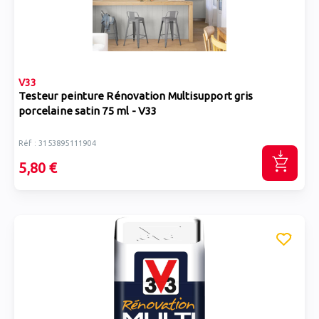
V33
Testeur peinture Rénovation Multisupport gris
porcelaine satin 75 ml - V33
Réf : 3153895111904
5,80 €