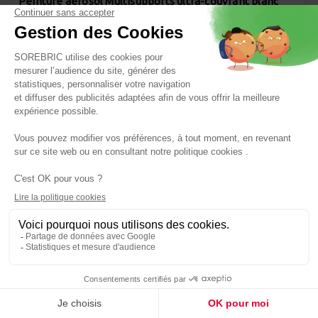
Peinture aérosol Multisupports ultra-couvrant blanc
brillant 400ml - INVENTIV
Réf : 3603747453633
7,90 €
INVENTIV
Panier
Peinture aérosol Multisupports ultra-couvrant bleu