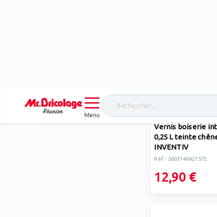
INVENTIV
Vernis boiserie in
0,25 L teinte chên
INVENTIV
Réf : 3603746421572
12,90 €