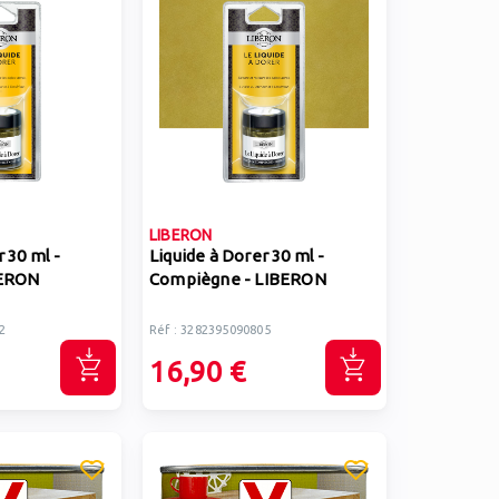
LIBERON
 30 ml -
Liquide à Dorer 30 ml -
BERON
Compiègne - LIBERON
2
Réf : 3282395090805
16,90 €