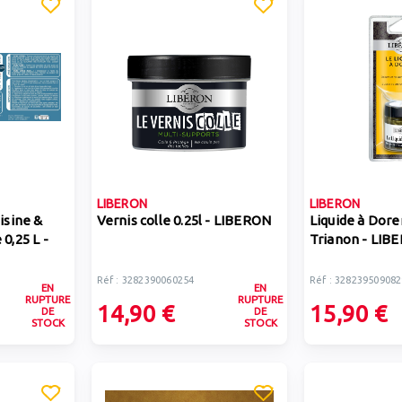
LIBERON
LIBERON
isine &
Vernis colle 0.25l - LIBERON
Liquide à Dorer
0,25 L -
Trianon - LIB
Réf : 3282390060254
Réf : 328239509082
EN
EN
RUPTURE
RUPTURE
14,90 €
15,90 €
DE
DE
STOCK
STOCK