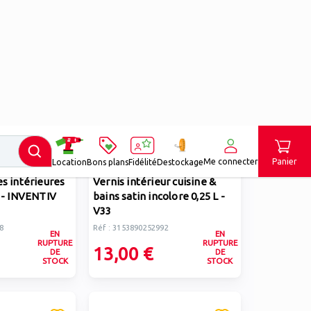
V33
es intérieures
Vernis intérieur cuisine &
e - INVENTIV
bains satin incolore 0,25 L -
V33
8
Réf : 3153890252992
EN
EN
RUPTURE
RUPTURE
13,00 €
DE
DE
STOCK
STOCK