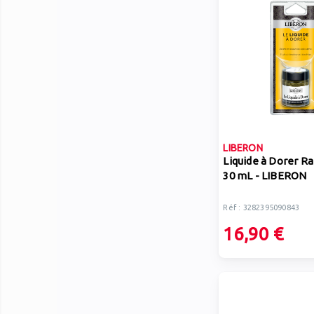
LIBERON
Liquide à Dorer R
30 mL - LIBERON
Réf : 3282395090843
16,90 €