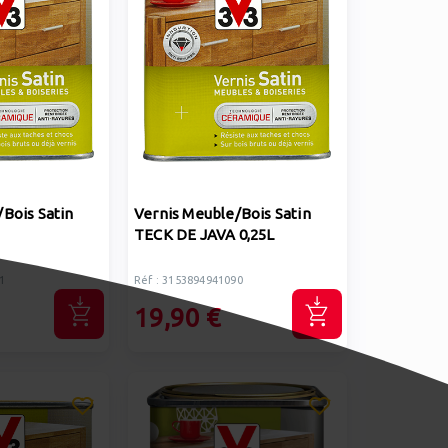
Bois Satin
Vernis Meuble/Bois Satin
TECK DE JAVA 0,25L
1
Réf : 3153894941090
19,90 €