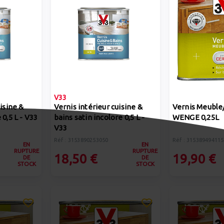
V33
isine &
Vernis intérieur cuisine &
Vernis Meuble/
 0,5 L - V33
bains satin incolore 0,5 L -
WENGE 0,25L
V33
Réf : 3153890253050
Réf : 315389494115
EN
EN
RUPTURE
RUPTURE
18,50 €
19,90 €
DE
DE
STOCK
STOCK