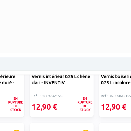
INVENTIV
INVENTIV
térieure
Vernis intérieur 0.25 L chêne
Vernis boiseri
e doré -
clair - INVENTIV
0.25 L incolor
Réf : 3603746421565
Réf : 360374642155
EN
EN
RUPTURE
RUPTURE
12,90 €
12,90 €
DE
DE
STOCK
STOCK