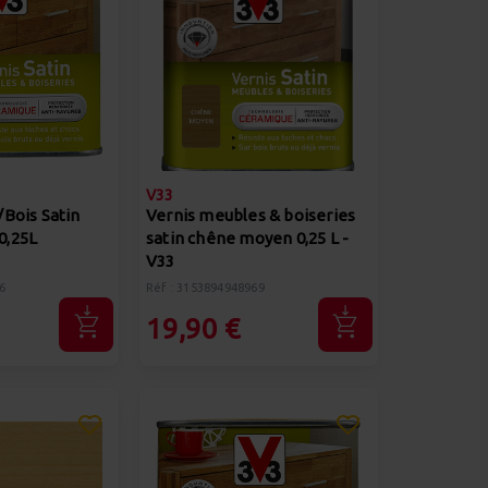
V33
Bois Satin
Vernis meubles & boiseries
0,25L
satin chêne moyen 0,25 L -
V33
6
Réf : 3153894948969
19,90 €