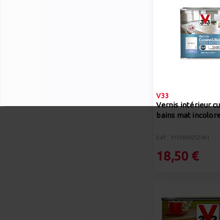
V33
Vernis intérieur cu
bains mat incolore
Réf : 3153890252961
18,50 €