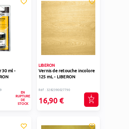
LIBERON
 30 ml -
Vernis de retouche incolore
ERON
125 mL - LIBERON
9
Réf : 3282390027790
EN
RUPTURE
16,90 €
DE
STOCK