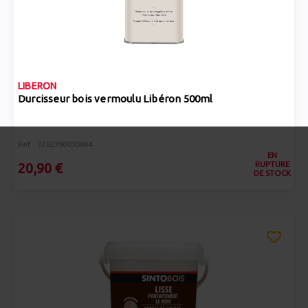
LIBERON
Durcisseur bois vermoulu Libéron 500ml
Réf : 3282390030844
EN
RUPTURE
20,90 €
DE STOCK