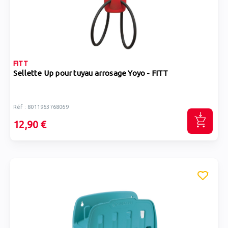
FITT
Sellette Up pour tuyau arrosage Yoyo - FITT
Réf : 8011963768069
12,90 €