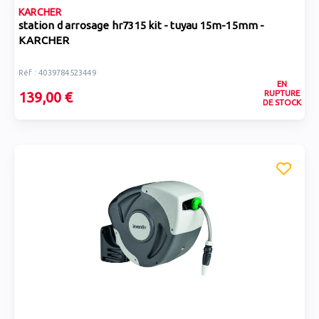
KARCHER
station d arrosage hr7315 kit - tuyau 15m-15mm -
KARCHER
Réf : 4039784523449
EN
RUPTURE
139,00 €
DE STOCK