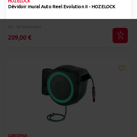
HOZELOCK
Dévidoir mural Auto Reel Evolution II - HOZELOCK
Réf : 5010646059541
209,00 €
GARDENA