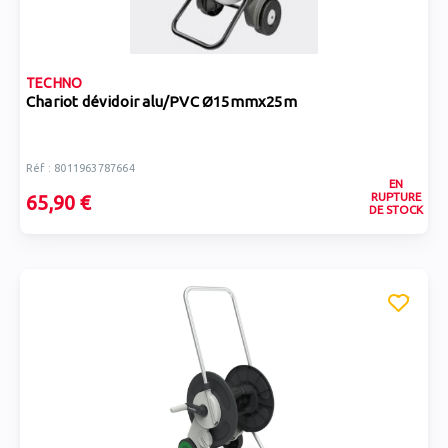
TECHNO
Chariot dévidoir alu/PVC Ø15mmx25m
Réf : 8011963787664
EN
RUPTURE
65,90 €
DE STOCK