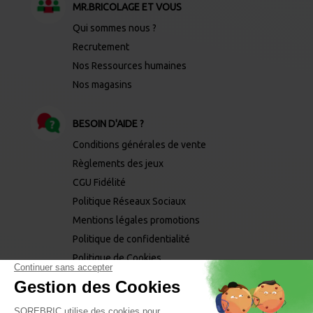
MR.BRICOLAGE ET VOUS
Qui sommes nous ?
Recrutement
Nos Ressources humaines
Nos magasins
BESOIN D'AIDE ?
Conditions générales de vente
Règlements des jeux
CGU Fidélité
Politique Réseaux Sociaux
Mentions légales promotions
Politique de confidentialité
Politique de Cookies
Mentions légales
Mentions phytopharmaceutiques