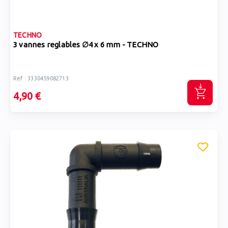
TECHNO
3 vannes reglables ∅4 x 6 mm - TECHNO
Réf : 3330459082713
4,90 €