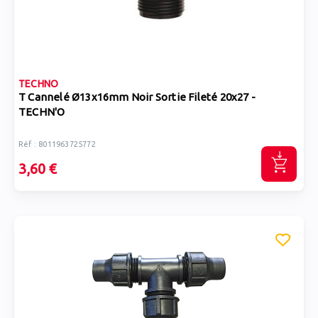
TECHNO
T Cannelé Ø13x16mm Noir Sortie Fileté 20x27 -
TECHN'O
Réf : 8011963725772
3,60 €