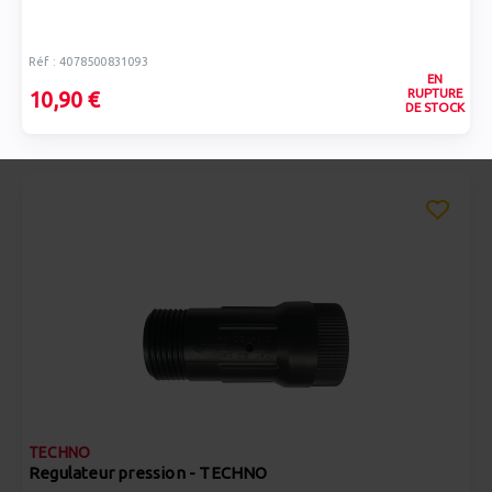
Réf : 4078500831093
EN
RUPTURE
10,90 €
DE STOCK
TECHNO
Regulateur pression - TECHNO