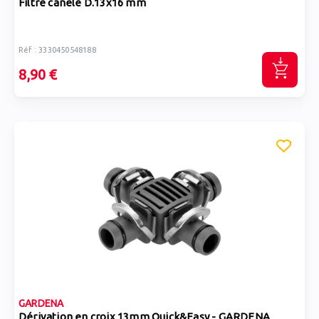
Filtre canelé D.13x16 mm
Réf : 3330450548188
8,90 €
GARDENA
Dérivation en croix 13mm Quick&Easy - GARDENA