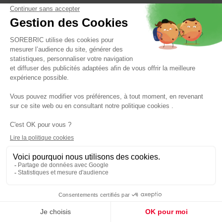
Réf : 3330450101246
33,90 €
TECHNO
100 Goutteurs Auto-régulant 4L/heure + Poinçon
Noir/Bleu
Panier