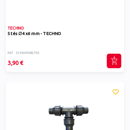
TECHNO
5 tés ∅4 x6 mm - TECHNO
Réf : 3330459082706
3,90 €