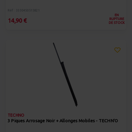
Réf : 3330450515821
EN
RUPTURE
14,90 €
DE STOCK
TECHNO
3 Piques Arrosage Noir + Allonges Mobiles - TECHN'O