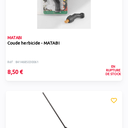
MATABI
Coude herbicide - MATABI
Réf : 8414685030061
EN
RUPTURE
8,50 €
DE STOCK