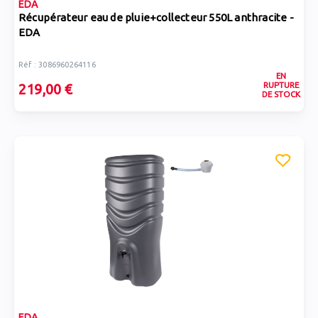
EDA
Récupérateur eau de pluie+collecteur 550L anthracite -
EDA
Réf : 3086960264116
EN
RUPTURE
219,00 €
DE STOCK
EDA