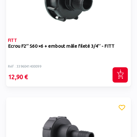
FITT
Ecrou F2’’ S60 ×6 + embout mâle fileté 3/4’’ - FITT
Réf : 3396041400099
12,90 €