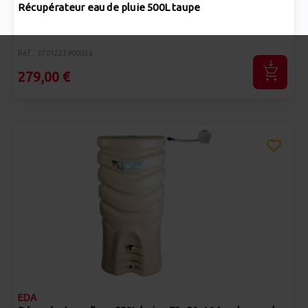
Récupérateur eau de pluie 500L taupe
Réf : 3701223900036
279,00 €
EDA