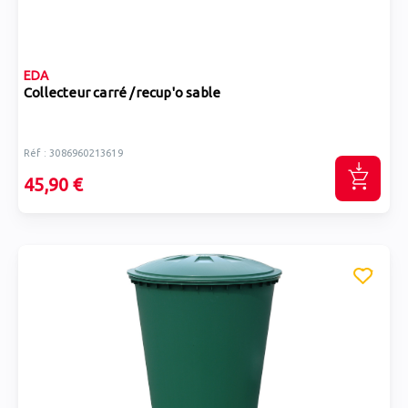
EDA
Collecteur carré /recup'o sable
Réf : 3086960213619
45,90 €