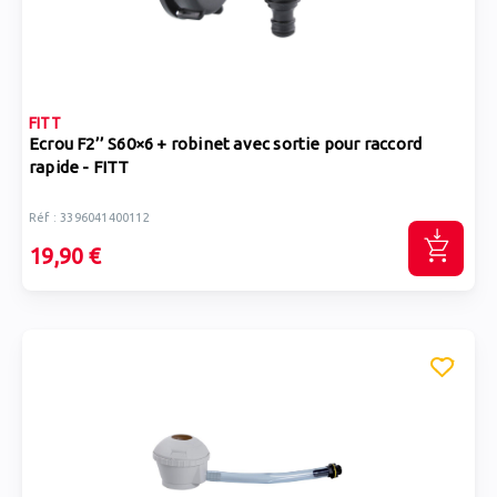
FITT
Ecrou F2’’ S60×6 + robinet avec sortie pour raccord
rapide - FITT
Réf : 3396041400112
19,90 €