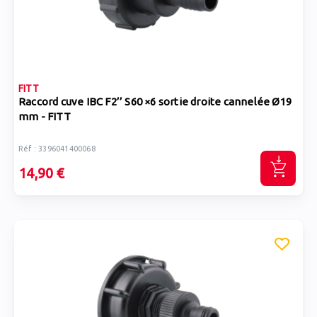
FITT
Raccord cuve IBC F2’’ S60 ×6 sortie droite cannelée Ø19
mm - FITT
Réf : 3396041400068
14,90 €