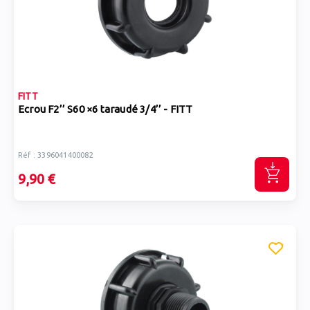
FITT
Ecrou F2’’ S60 ×6 taraudé 3/4’’ - FITT
Réf : 3396041400082
9,90 €