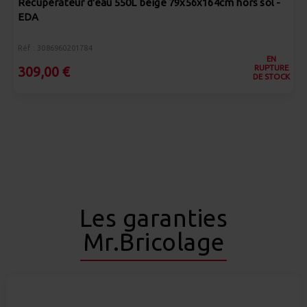
Récupérateur d'eau 550L beige 79x56x164cm hors sol -
EDA
Réf : 3086960201784
EN
RUPTURE
309,00 €
DE STOCK
Les garanties
Mr.Bricolage