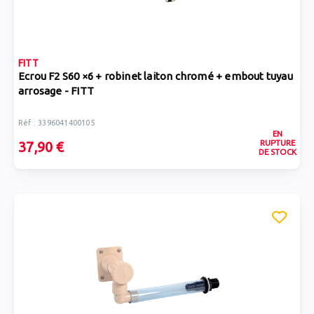
FITT
Ecrou F2 S60 ×6 + robinet laiton chromé + embout tuyau
arrosage - FITT
Réf : 3396041400105
EN
RUPTURE
37,90 €
DE STOCK