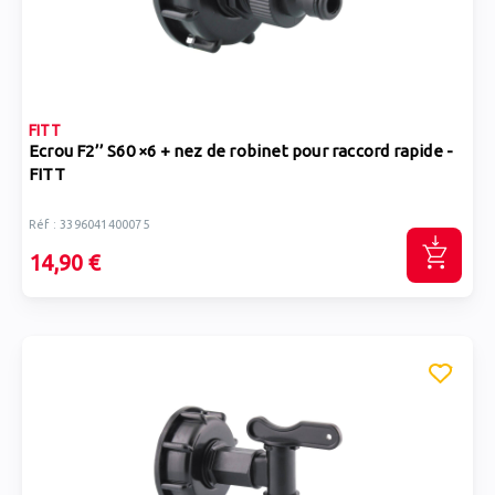
FITT
Ecrou F2’’ S60 ×6 + nez de robinet pour raccord rapide -
FITT
Réf : 3396041400075
14,90 €