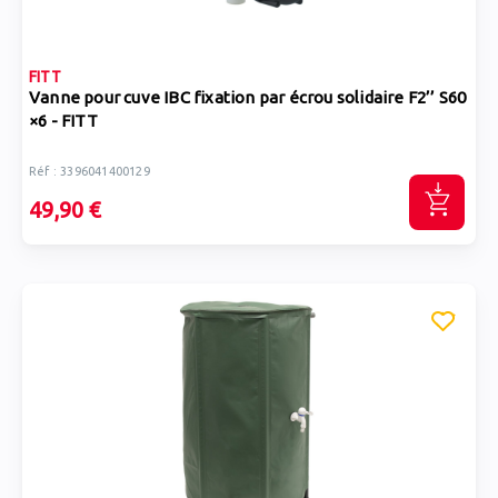
FITT
Vanne pour cuve IBC fixation par écrou solidaire F2’’ S60
×6 - FITT
Réf : 3396041400129
49,90 €