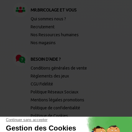
MR.BRICOLAGE ET VOUS
Qui sommes nous ?
Recrutement
Nos Ressources humaines
Nos magasins
BESOIN D'AIDE ?
Conditions générales de vente
Règlements des jeux
CGU Fidélité
Politique Réseaux Sociaux
Mentions légales promotions
Politique de confidentialité
Politique de Cookies
Mentions légales
Mentions phytopharmaceutiques