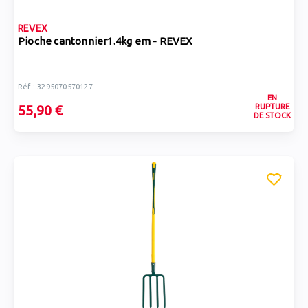
REVEX
Pioche cantonnier1.4kg em - REVEX
Réf : 3295070570127
EN
RUPTURE
55,90 €
DE STOCK