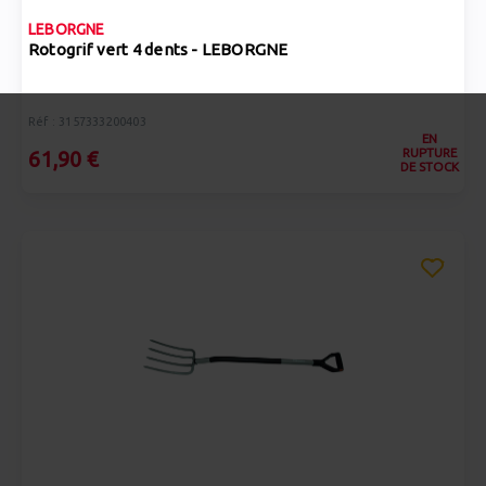
LEBORGNE
Rotogrif vert 4 dents - LEBORGNE
Réf : 3157333200403
EN
RUPTURE
61,90 €
DE STOCK