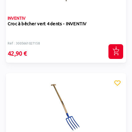
INVENTIV
Croc à bêcher vert 4 dents - INVENTIV
Réf : 3005661027158
42,90 €