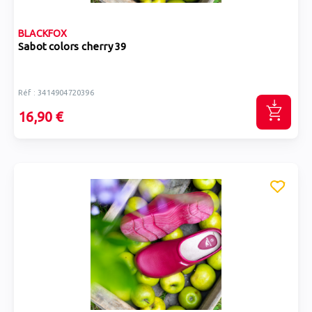
BLACKFOX
Sabot colors cherry 39
Réf : 3414904720396
16,90 €