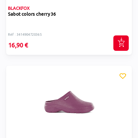
BLACKFOX
Sabot colors cherry 36
Réf : 3414904720365
16,90 €