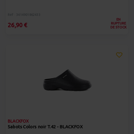
Réf : 3414901862433
EN
RUPTURE
26,90 €
DE STOCK
BLACKFOX
Sabots Colors noir T.42 - BLACKFOX