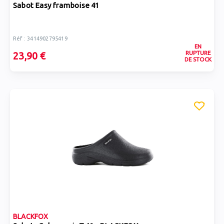
Sabot Easy framboise 41
Réf : 3414902795419
EN
RUPTURE
23,90 €
DE STOCK
BLACKFOX