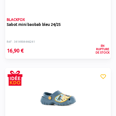
BLACKFOX
Sabot mini baobab bleu 24/25
Réf : 3414904446241
EN
RUPTURE
16,90 €
DE STOCK