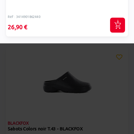
Réf : 3414901862440
26,90 €
BLACKFOX
Sabots Colors noir T.43 - BLACKFOX