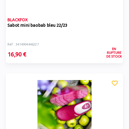
BLACKFOX
Sabot mini baobab bleu 22/23
Réf : 3414904446227
EN
RUPTURE
16,90 €
DE STOCK