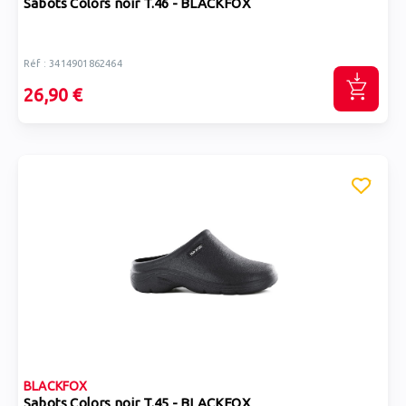
Sabots Colors noir T.46 - BLACKFOX
Réf : 3414901862464
26,90 €
BLACKFOX
Sabots Colors noir T.45 - BLACKFOX