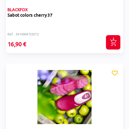
BLACKFOX
Sabot colors cherry 37
Réf : 3414904720372
16,90 €