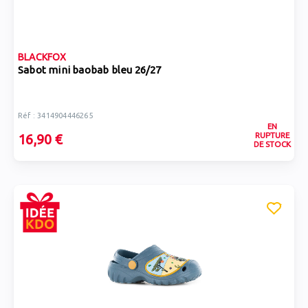
BLACKFOX
Sabot mini baobab bleu 26/27
Réf : 3414904446265
EN
RUPTURE
16,90 €
DE STOCK