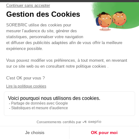
Réf : 3414901862389
26,90 €
BLACKFOX
Sabots Colors noir T.37 - BLACKFOX
Panier