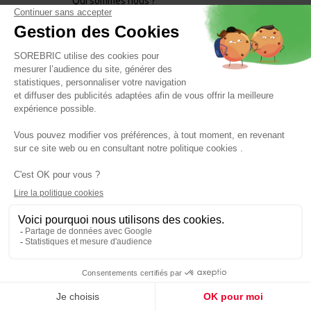
Qui sommes nous ?
Recrutement
Nos Ressources humaines
Nos magasins
BESOIN D'AIDE ?
Conditions générales de vente
Règlements des jeux
CGU Fidélité
Politique Réseaux Sociaux
Mentions légales promotions
Politique de confidentialité
Politique de Cookies
Mentions légales
Mentions phytopharmaceutiques
Panier
NEWSLETTER