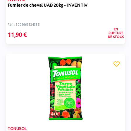
Fumier de cheval UAB 20kg - INVENTIV
Réf : 3005662524335
EN
RUPTURE
11,90 €
DE STOCK
TONUSOL