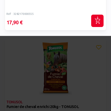
Réf : 3282170000555
17,90 €
TONUSOL
Fumier de cheval enrichi 20kg - TONUSOL