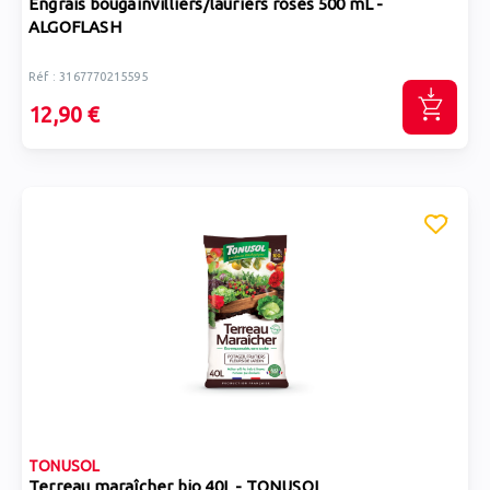
Engrais bougainvilliers/lauriers roses 500 mL -
ALGOFLASH
Réf : 3167770215595
12,90 €
TONUSOL
Terreau maraîcher bio 40L - TONUSOL