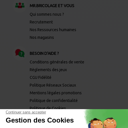
MR.BRICOLAGE ET VOUS
Qui sommes nous ?
Recrutement
Nos Ressources humaines
Nos magasins
BESOIN D'AIDE ?
Conditions générales de vente
Règlements des jeux
CGU Fidélité
Politique Réseaux Sociaux
Mentions légales promotions
Politique de confidentialité
Politique de Cookies
Mentions légales
Mentions phytopharmaceutiques