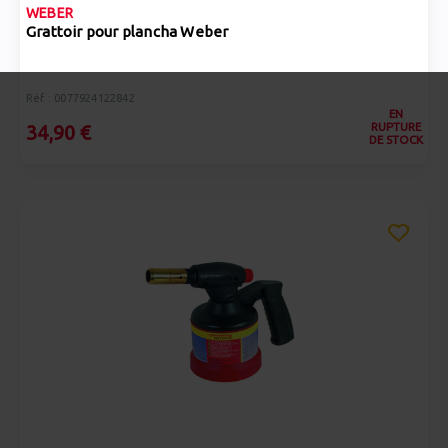
WEBER
Grattoir pour plancha Weber
Réf : 0077924122842
EN
RUPTURE
34,90 €
DE STOCK