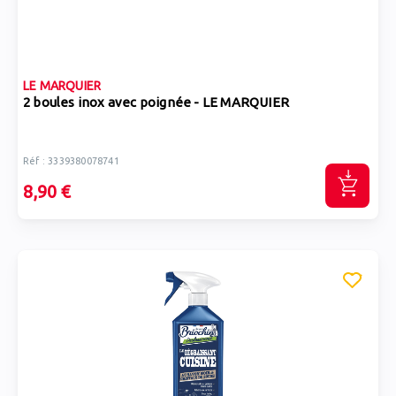
LE MARQUIER
2 boules inox avec poignée - LE MARQUIER
Réf : 3339380078741
8,90 €