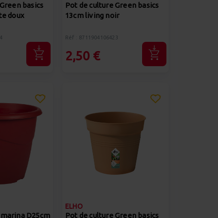
 Green basics
Pot de culture Green basics
te doux
13cm living noir
4
Réf : 8711904106423
2,50 €
ELHO
 marina D25cm
Pot de culture Green basics