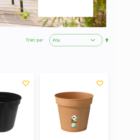
Par
ordre
Trier par
décroissant