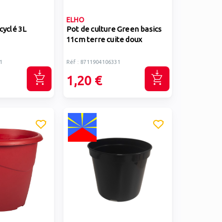
ELHO
cyclé 3L
Pot de culture Green basics
11cm terre cuite doux
1
Réf : 8711904106331
1,20 €