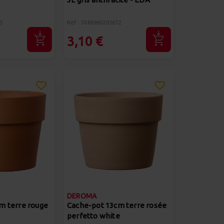
5
Réf : 3086960203672
3,10 €
DEROMA
m terre rouge
Cache-pot 13cm terre rosée
perfetto white