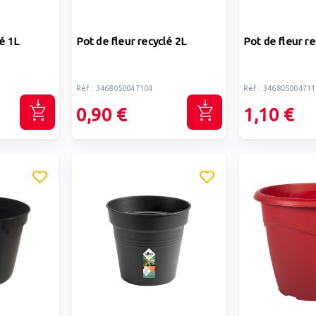
é 1L
Pot de fleur recyclé 2L
Pot de fleur re
Réf : 3468050047104
Réf : 346805004711
0,90 €
1,10 €