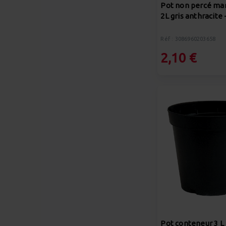
Pot non percé ma
2L gris anthracite
Réf : 3086960203658
2,10 €
Pot conteneur 3 L