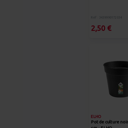
Réf : 3439990172034
2,50 €
ELHO
Pot de culture noi
cm - ELHO