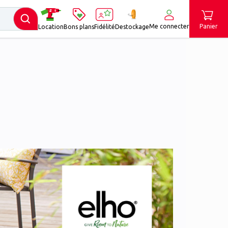
Me connecter
Panier
Location
Bons plans
Fidélité
Destockage