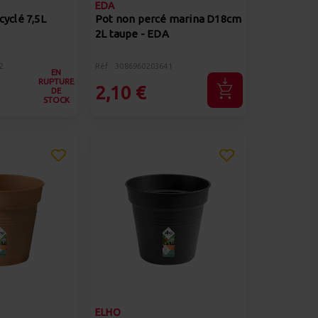
EDA
cyclé 7,5L
Pot non percé marina D18cm
2L taupe - EDA
2
Réf : 3086960203641
EN
RUPTURE
2,10 €
DE
STOCK
ELHO