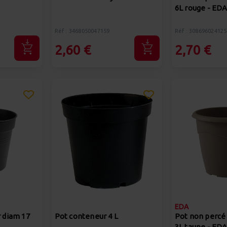
6L rouge - ED
Réf : 3468050047159
Réf : 308696024125
2,60 €
2,70 €
EDA
r diam 17
Pot conteneur 4 L
Pot non percé
3L taupe - ED