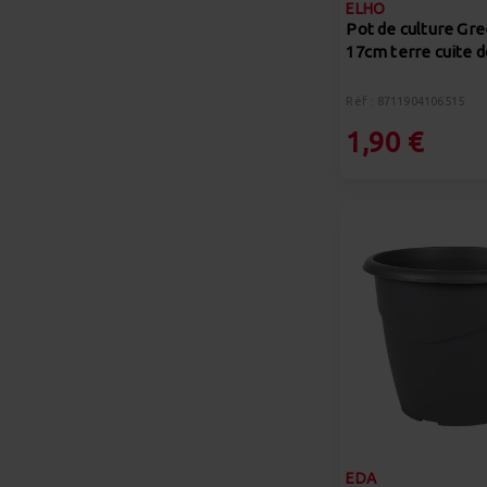
ELHO
Pot de culture Gre
17cm terre cuite 
Réf : 8711904106515
1,90 €
EDA