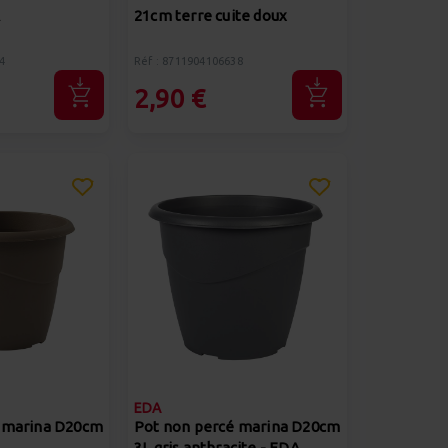
A
21cm terre cuite doux
4
Réf : 8711904106638
2,90 €
EDA
 marina D20cm
Pot non percé marina D20cm
A
3L gris anthracite - EDA