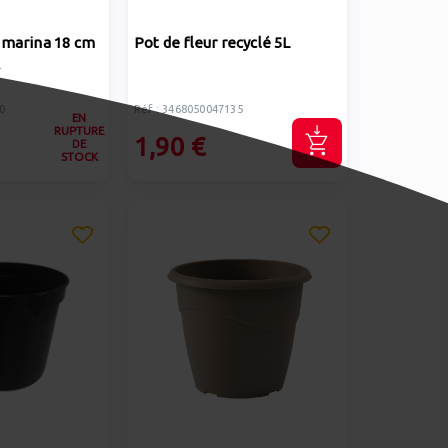
 marina 18 cm
Pot de fleur recyclé 5L
A
0
Réf : 3468050047135
EN
RUPTURE
1,90 €
DE
STOCK