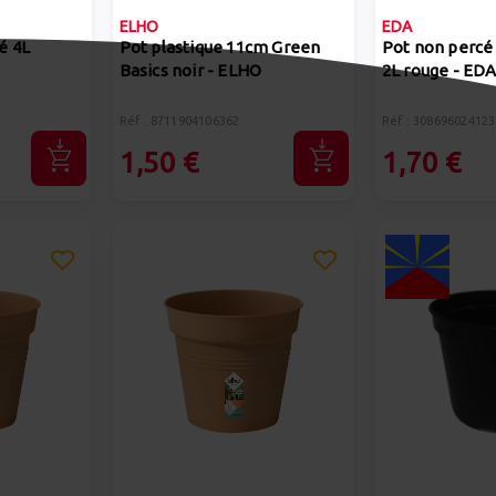
ELHO
EDA
é 4L
Pot plastique 11cm Green
Pot non percé
Basics noir - ELHO
2L rouge - ED
Réf : 8711904106362
Réf : 308696024123
1,50 €
1,70 €