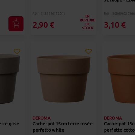
Réf : 3439990172041
Réf : 308696020366
EN
RUPTURE
2,90 €
3,10 €
DE
STOCK
DEROMA
DEROMA
rre grise
Cache-pot 15cm terre rosée
Cache-pot 13c
perfetto white
perfetto cotto