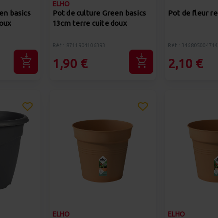
ELHO
en basics
Pot de culture Green basics
Pot de fleur re
doux
13cm terre cuite doux
Réf : 8711904106393
Réf : 346805004714
1,90 €
2,10 €
ELHO
ELHO