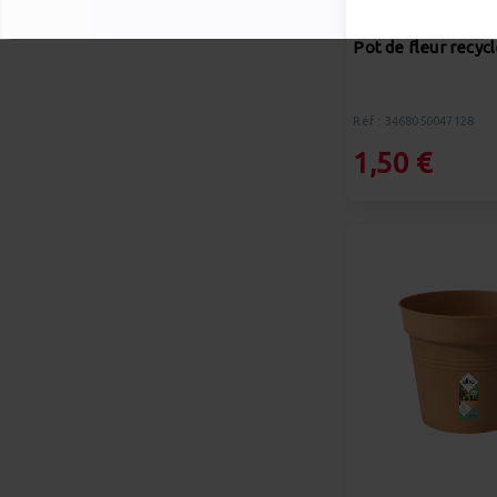
Pot de fleur recycl
Réf : 3468050047128
1,50 €