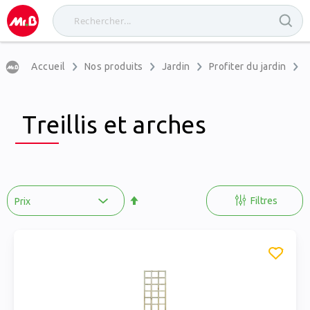
Accueil
Nos produits
Jardin
Profiter du jardin
D
Treillis et arches
Par
ordre
Filtres
décroissant