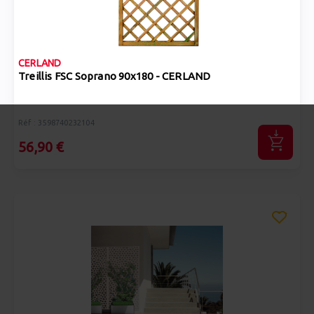
CERLAND
Treillis FSC Soprano 90x180 - CERLAND
Réf : 3598740232104
56,90 €